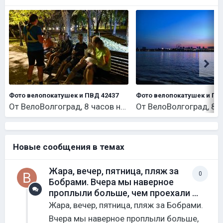
Фото велопокатушек и ПВД 42437
Фото велопокатушек и ПВ
От
ВелоВолгоград
,
8 часов назад
От
ВелоВолгоград
,
8 ча
Новые сообщения в темах
Жара, вечер, пятница, пляж за
0
Бобрами. Вчера мы наверное
проплыли больше, чем проехали ...
Жара, вечер, пятница, пляж за Бобрами.
Вчера мы наверное проплыли больше,