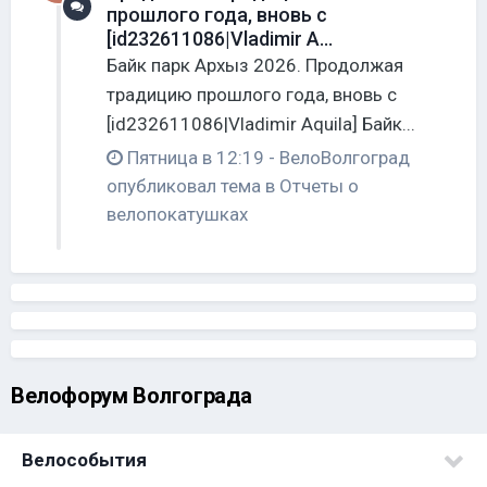
прошлого года, вновь с
[id232611086|Vladimir A...
Байк парк Архыз 2026. Продолжая
традицию прошлого года, вновь с
[id232611086|Vladimir Aquila] Байк...
Пятница в 12:19
-
ВелоВолгоград
опубликовал тема в
Отчеты о
велопокатушках
Велофорум Волгограда
Велособытия