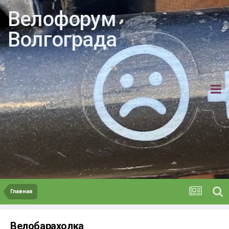
Велофорум
Волгограда
Главная
Велобарахолка