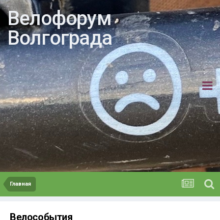
Велофорум
Волгограда
Главная
Велособытия