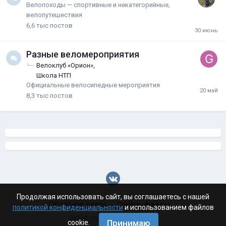
Велопоходы — спортивные и некатегорийные,
велопутешествия
6,6 тыс
постов
Разные веломероприятия
Велоклуб «Орион»
Школа НТП
Официальные велосипедные мероприятия
8,3 тыс
постов
Продолжая использовать сайт, вы соглашаетесь с нашей
Обратная связь
Cookie-файлы
политикой конфиденциальности
и использованием файлов
Велофорум Волгограда - 2026
Принимаю
cookie.