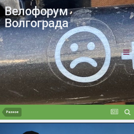
Велофорум
Волгограда
Разное