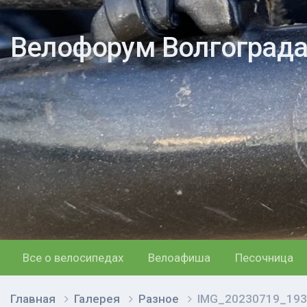
Велофорум Волгоград
Все о велосипедах
Велоафиша
Песочница
Главная
Галерея
Разное
IMG_20230719_193