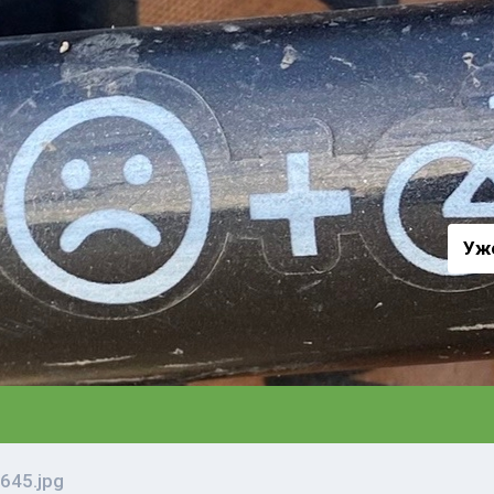
а
Уж
645.jpg