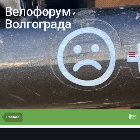
Велофорум
Волгограда
Разное