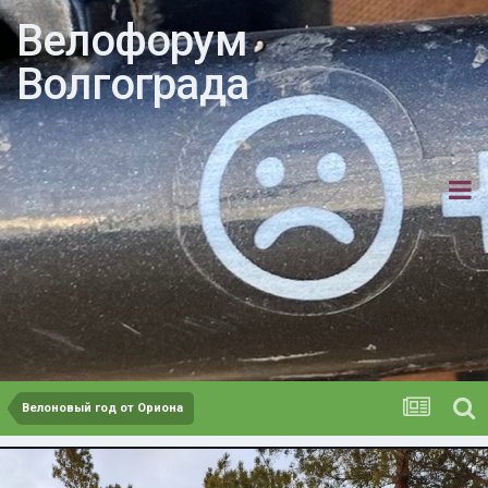
Велофорум
Волгограда
Велоновый год от Ориона