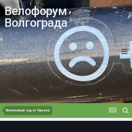
Велофорум
Волгограда
Велоновый год от Ориона