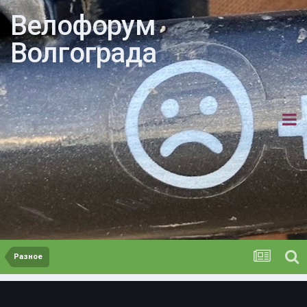
Велофорум
Волгограда
Разное