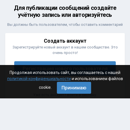
Для публикации сообщений создайте
учётную запись или авторизуйтесь
Вы должны быть пользователем, чтобы оставить комментарий
Создать аккаунт
Зарегистрируйте новый аккаунт в нашем сообществе. Это
очень просто!
Регистрация нового пользователя
Продолжая использовать сайт, вы соглашаетесь с нашей
политикой конфиденциальности
и использованием файлов
Принимаю
cookie.
Войти
Уже есть аккаунт? Войти в систему.
Войти