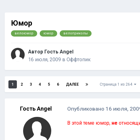
Юмор
велоюмор
юмор
велоприколы
Автор Гость Angel
16 июля, 2009
в
Оффтопик
1
2
3
4
5
6
ДАЛЕЕ
Страница 1 из 264
Гость Angel
Опубликовано
16 июля, 200
В этой теме юмор,
не
относящи