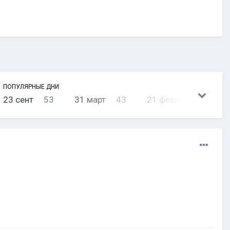
ПОПУЛЯРНЫЕ ДНИ
23 сент
53
31 март
43
21 февр
38
4 