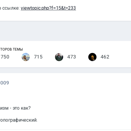
о ссылке:
viewtopic.php?f=15&t=233
ВТОРОВ ТЕМЫ
750
715
473
462
2009
изм - это как?
о топографический.