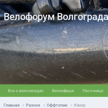
Велофорум Волгоград
Все о велосипедах
Велоафиша
Песочница
Главная
Разное
Оффтопик
Юмор