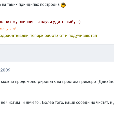
а на таких принципах построена
дари ему спиннинг и научи удить рыбу
:-)
ие гугла!
подрабатывали, теперь работают и подучиваются
 2009
можно продемонстрировать на простом примере.. Давайте 
е чистим.. и ничего... Более того, наши соседи не чистят, и