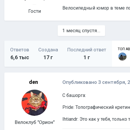
Велосипедный юмор в теме п
Гости
1 месяц спустя...
Ответов
Создана
Последний ответ
ТОП А
6,6 тыс
17 г
1 г
den
Опубликовано
3 сентября, 
С башорга:
Pride: Топографический кретин
Ihtiandr: Это как у тебя, тольк
Велоклуб "Орион"