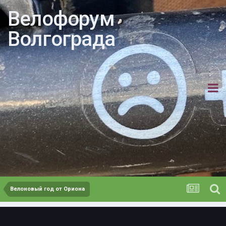
Велофорум
Волгограда
Велоновый год от Ориона