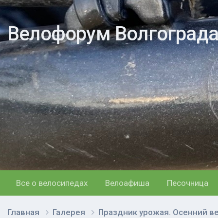
Велофорум Волгоград
Все о велосипедах
Велоафиша
Песочница
Главная
Галерея
Праздник урожая. Осенний в