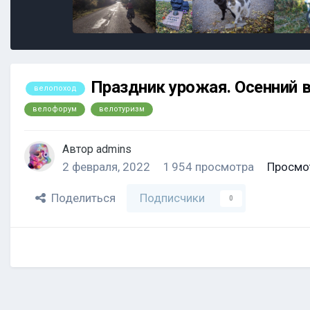
Праздник урожая. Осенний 
велопоход
велофорум
велотуризм
Автор
admins
2 февраля, 2022
1 954 просмотра
Просмо
Поделиться
Подписчики
0