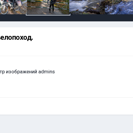
велопоход.
тр изображений admins