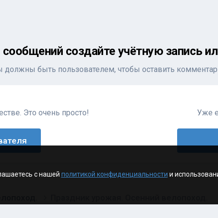
 сообщений создайте учётную запись ил
ы должны быть пользователем, чтобы оставить комментар
стве. Это очень просто!
Уже е
вателя
лашаетесь с нашей
политикой конфиденциальности
и использован
елопоход.
Праздник урожая. Осенний велопоход.