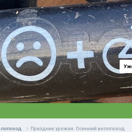
а
Уж
елопоход.
Праздник урожая. Осенний велопоход.