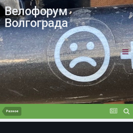
Велофорум
Волгограда
Разное