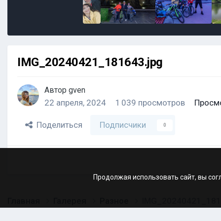
IMG_20240421_181643.jpg
Автор
gven
22 апреля, 2024
1 039 просмотров
Просм
Поделиться
Подписчики
0
Продолжая использовать сайт, вы сог
Главная
Галерея
Разное
IMG_20240421_181