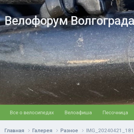
Велофорум Волгоград
Все о велосипедах
Велоафиша
Песочница
Главная
Галерея
Разное
IMG_20240421_181