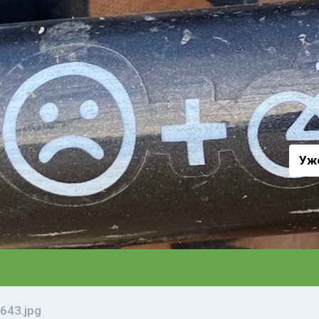
а
Уж
643.jpg