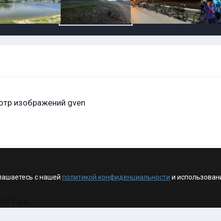
отр изображений gven
лашаетесь с нашей
политикой конфиденциальности
и использован
643.jpg