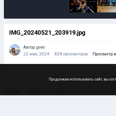
IMG_20240521_203919.jpg
Автор
gven
22 мая, 2024
828 просмотров
Просмотр 
Продолжая использовать сайт, вы сог
Главная
Галерея
Разное
IMG_20240521_203