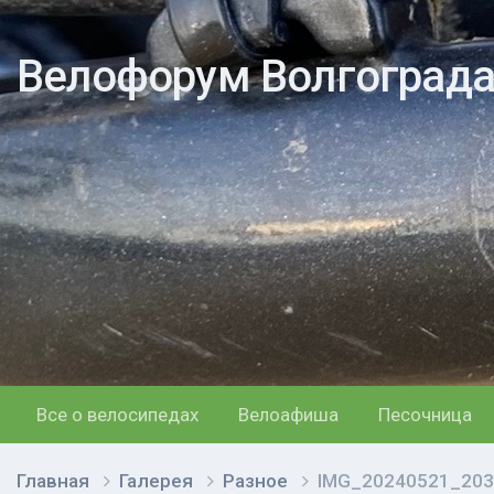
Велофорум Волгоград
Все о велосипедах
Велоафиша
Песочница
Главная
Галерея
Разное
IMG_20240521_203