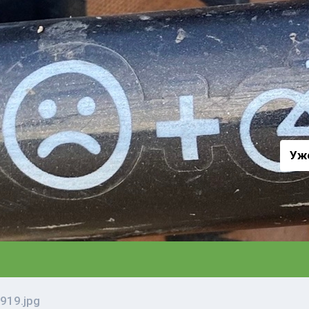
а
Уж
919.jpg