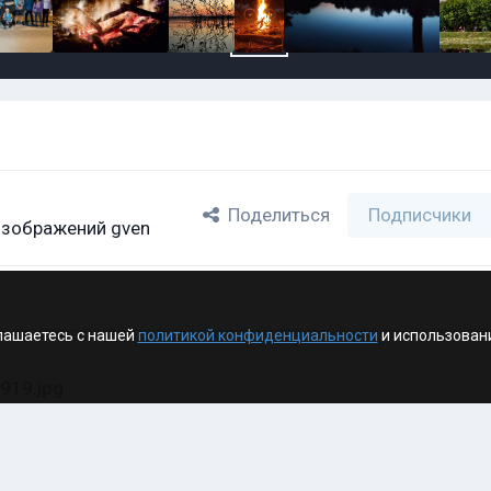
Поделиться
Подписчики
изображений gven
лашаетесь с нашей
политикой конфиденциальности
и использован
919.jpg