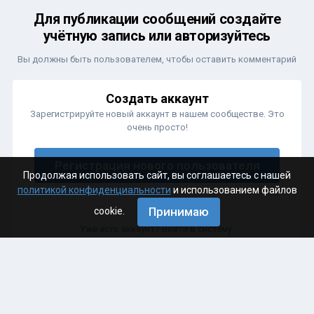
Для публикации сообщений создайте
учётную запись или авторизуйтесь
Вы должны быть пользователем, чтобы оставить комментарий
Создать аккаунт
Зарегистрируйте новый аккаунт в нашем сообществе. Это
очень просто!
Регистрация нового пользователя
Продолжая использовать сайт, вы соглашаетесь с нашей
политикой конфиденциальности
и использованием файлов
Принимаю
cookie.
Войти
Уже есть аккаунт? Войти в систему.
Войти