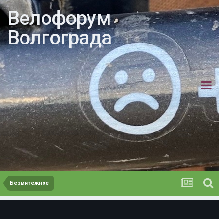
Велофорум
Волгограда
Безмятежное