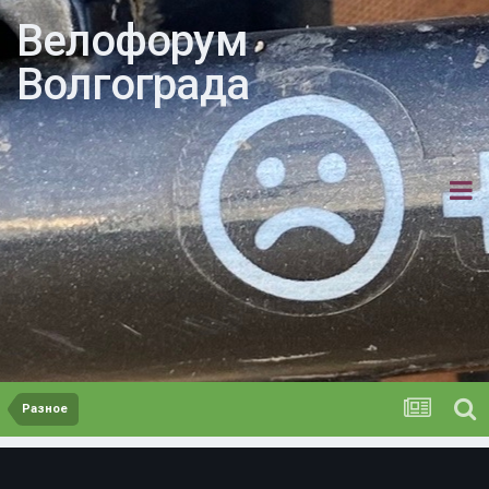
Велофорум
Волгограда
Разное