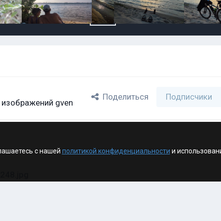
Поделиться
Подписчики
 изображений gven
лашаетесь с нашей
политикой конфиденциальности
и использован
248.jpg