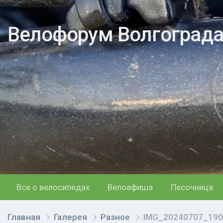
Велофорум Волгоград
Все о велосипедах
Велоафиша
Песочница
Главная
Галерея
Разное
IMG_20240707_190