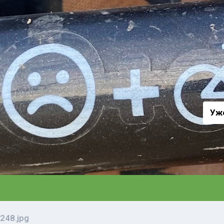
а
Уж
248.jpg