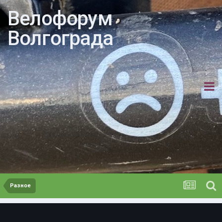
Велофорум
Волгограда
Разное