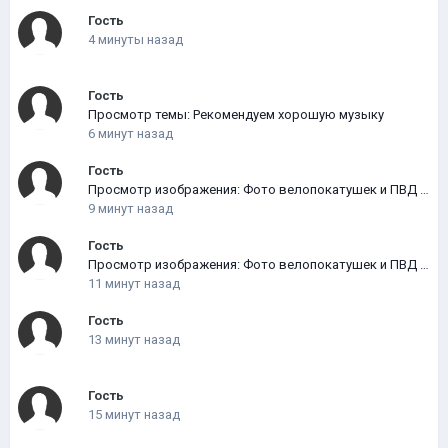
Гость
4 минуты назад
Гость
Просмотр темы: Рекомендуем хорошую музыку
6 минут назад
Гость
Просмотр изображения: Фото велопокатушек и ПВД 42421
9 минут назад
Гость
Просмотр изображения: Фото велопокатушек и ПВД 42408
11 минут назад
Гость
13 минут назад
Гость
15 минут назад