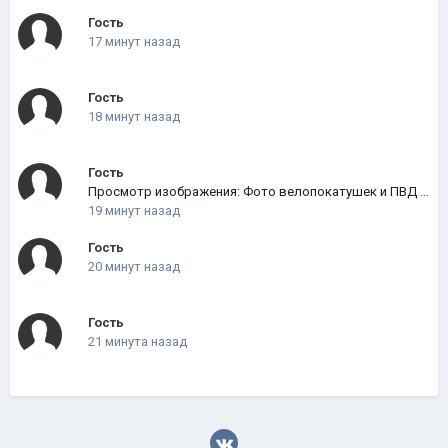
Гость
17 минут назад
Гость
18 минут назад
Гость
Просмотр изображения: Фото велопокатушек и ПВД 42421
19 минут назад
Гость
20 минут назад
Гость
21 минута назад