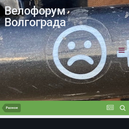
Велофорум
Волгограда
Разное