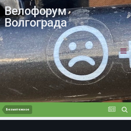
Велофорум
Волгограда
Безмятежное