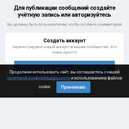
Для публикации сообщений создайте
учётную запись или авторизуйтесь
Вы должны быть пользователем, чтобы оставить комментарий
Создать аккаунт
Зарегистрируйте новый аккаунт в нашем сообществе. Это
очень просто!
Регистрация нового пользователя
Продолжая использовать сайт, вы соглашаетесь с нашей
политикой конфиденциальности
и использованием файлов
Принимаю
cookie.
Войти
Уже есть аккаунт? Войти в систему.
Войти