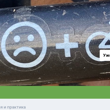
а
Уж
я и практика