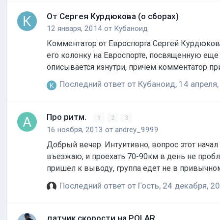
От Сергея Курдюкова (о сборах)
12 января, 2014
от
Кубаноид
Комментатор от Евроспорта Сергей Курдюков 
его колонку на Евроспорте, посвященную еще
описывается изнутри, причем комментатор пр
шоссе будет 
Последний ответ от
Кубаноид
,
14 апреля,
Про ритм.
1
2
3
16 ноября, 2013
от
andrey_9999
Добрый вечер. Интуитивно, вопрос этот начал закрадываться давненько. Суть. Больше всего катаю в одного. И когда катаю – и на горки довольно крутые
въезжаю, и проехать 70-90км в день не пробл
пришел к выводу, группа едет не в привычном для организма ритме и это все порти
нормально проезжаю. Никто не сталкивался 
Последний ответ от Гость,
24 декабря, 2
датчик скорости на POLAR