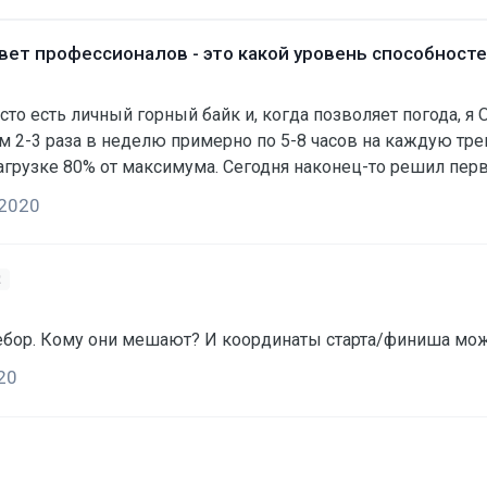
овет профессионалов - это какой уровень способнос
 личный горный байк и, когда позволяет погода, я ОЧЕНЬ много на нём 
м 2-3 раза в неделю примерно по 5-8 часов на каждую тре
ил первый раз за год выехать на улицу на реальном байке,
утра, приехал домой ровно в 16, за всю поездку было сделано
 2020
туалет). Был съеден 1 кусок хлеба с…
2
ебор. Кому они мешают? И координаты старта/финиша можно
20