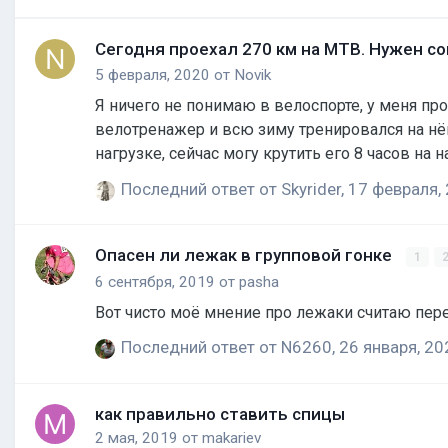
Сегодня проехал 270 км на МТB. Нужен с
5 февраля, 2020
от
Novik
Я ничего не понимаю в велоспорте, у меня просто есть
велотренажер и всю зиму тренировался на нё
нагрузке, сейчас могу крутить его 8 часов на нагрузке 80% от максимума. Сегодня наконец-то реш
хотел покататься пару часиков, но... я просто крутил педали и не мог устать! Выехал в 6 часов 
Последний ответ от
Skyrider
,
17 февраля,
около 10 пятиминутных остановок (попить и в 
Опасен ли лежак в групповой гонке
1
6 сентября, 2019
от
pasha
Вот чисто моё мнение про лежаки считаю пер
Последний ответ от
N6260
,
26 января, 20
как правильно ставить спицы
2 мая, 2019
от
makariev