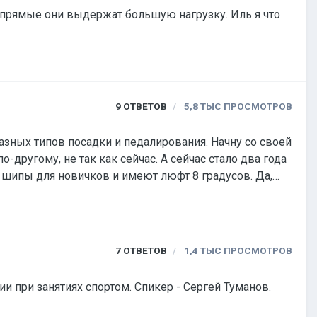
т прямые они выдержат большую нагрузку. Иль я что
9
ОТВЕТОВ
5,8 ТЫС
ПРОСМОТРОВ
 посадки и педалирования. Начну со своей
ругому, не так как сейчас. А сейчас стало два года
и шипы для новичков и имеют люфт 8 градусов. Да,
нной в нете теории о том, что ось педали должна
7
ОТВЕТОВ
1,4 ТЫС
ПРОСМОТРОВ
ии при занятиях спортом. Спикер - Сергей Туманов.