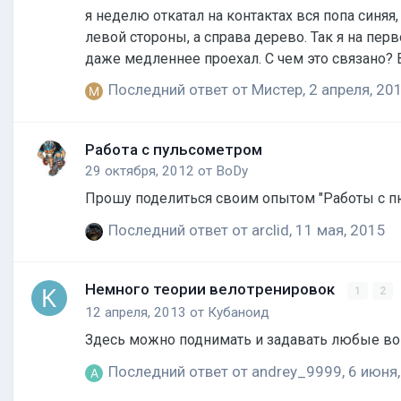
я неделю откатал на контактах вся попа синяя,
левой стороны, а справа дерево. Так я на перв
даже медленнее проехал. С чем это связано?
ямы можно пролетать, если подпрыгнуть вмес
Последний ответ от
Мистер
,
2 апреля, 20
Работа с пульсометром
29 октября, 2012
от
BoDy
Прошу поделиться своим опытом "Работы с пю
Последний ответ от
arclid
,
11 мая, 2015
Немного теории велотренировок
1
2
12 апреля, 2013
от
Кубаноид
Здесь можно поднимать и задавать лю
Последний ответ от
andrey_9999
,
6 июня