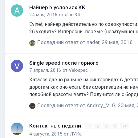
Найнер в условиях КК
24 мая, 2016
от
aloiz34
Evinet, найнер действительно по совокупност
26 уходить? Интересны первые (незатуманенн
Последний ответ от
nader
,
29 мая, 2016
Single speed после горного
7 апреля, 2016
от
Velospec
Катался давно раньше на синглспидах в детст
дорогам как оно ехать без амортизации на н
подобной красоты взять? Получится ли с борд
Последний ответ от
Andrey_VLG
,
23 мая,
Контактные педали
1
2
3
4
7
4 августа, 2015
от
ЛУКа