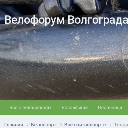
Велофорум Волгоград
Все о велосипедах
Велоафиша
Песочница
Главная
Велоспорт
Все о велоспорте
Теори