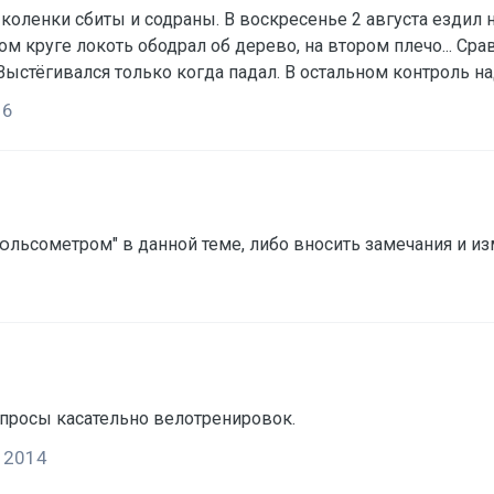
 коленки сбиты и содраны. В воскресенье 2 августа ездил на
ом круге локоть ободрал об дерево, на втором плечо... Сра
 Выстёгивался только когда падал. В остальном контроль 
те с велосипедом.
16
льсометром" в данной теме, либо вносить замечания и из
бые вопросы касательно велотренировок.
, 2014