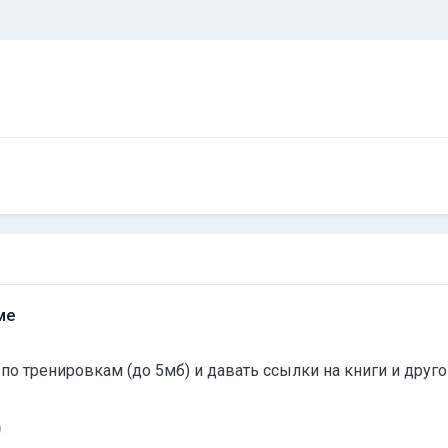
ме
авать ссылки на книги и другой материал. Обсуждения конкретики, если оно того
0