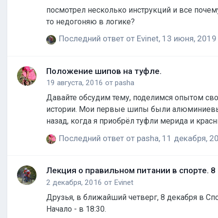
посмотрел несколько инструкций и все почему
то недогоняю в логике?
Последний ответ от
Evinet
,
13 июня, 2019
Положение шипов на туфле.
19 августа, 2016
от
pasha
Давайте обсудим тему, поделимся опытом своим, ч
истории. Мои первые шипы были алюминиевые и
назад, когда я приобрёл туфли мерида и крас
забыл уточнить шипы были системы лук-дельта
Последний ответ от
pasha
,
11 декабря, 2
проходить через сустав большого пальца, пр
Лекция о правильном питании в спорте. 8
2 декабря, 2016
от
Evinet
Друзья, в ближайший четверг, 8 декабря в Спо
Начало - в 18:30.