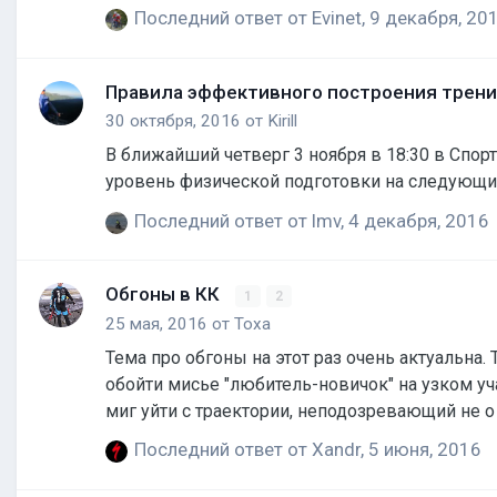
Последний ответ от
Evinet
,
9 декабря, 20
Правила эффективного построения трени
30 октября, 2016
от
Kirill
В ближайший четверг 3 ноября в 18:30 в Спор
уровень физической подготовки на следующий
Последний ответ от
lmv
,
4 декабря, 2016
Обгоны в КК
1
2
25 мая, 2016
от
Toxa
Тема про обгоны на этот раз очень актуальна.
обойти мисье "любитель-новичок" на узком уч
миг уйти с траектории, неподозревающий не о
стартах. Все видили крупного, безобидного па
Последний ответ от
Xandr
,
5 июня, 2016
только справа и не мешаться "нормальным" вв