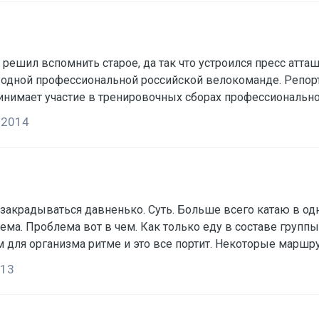
решил вспомнить старое, да так что устроился пресс атта
 одной профессиональной российской велокоманде. Репорта
инимает участие в тренировочных сборах профессионально
действительно интересно. http://www.eurosport.ru/_blog266/blogpo ... 0015.shtml
 2014
ема. Проблема вот в чем. Как только еду в составе групп
т. Некоторые маршруты которые я с трудом доезжал в группе, в одного я
с подобным?
013