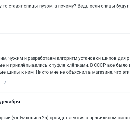
 то ставят спицы пузом. а почему? Ведь если спицы буду
ужим и разработаем алгоритм установки шипов для разных типов
 приклёпывались к туфле клёпками. В СССР всё было по-д
ные шипы к ним. Никто мне не объяснил в магазине, что эт
. Купив педали стал устанавливать шипы. По распространё
017
икрутил шипы и поехал. Всё было хорошо и люфтящ…
 декабря.
ртии (ул. Балонина 2а) пройдёт лекция о правильном питан