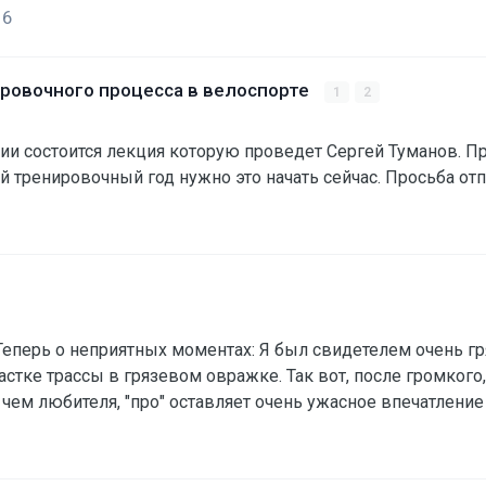
16
ровочного процесса в велоспорте
1
2
тии состоится лекция которую проведет Сергей Туманов. Пр
 тренировочный год нужно это начать сейчас. Просьба отп
 Теперь о неприятных моментах: Я был свидетелем очень гря
астке трассы в грязевом овражке. Так вот, после громког
 чем любителя, "про" оставляет очень ужасное впечатлени
рня, с безграничным желанием и запасом позитива, так и 
аливать по полной... Пора задуматься над своим по…