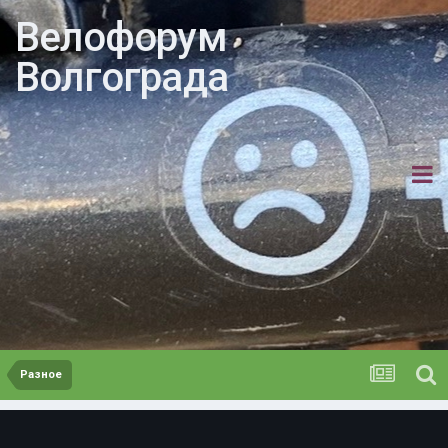
Велофорум
Волгограда
Разное