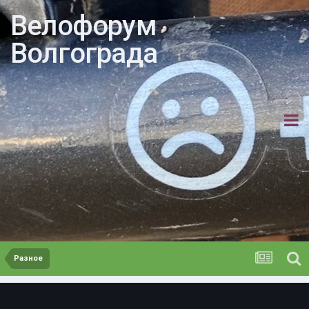
Велофорум
Волгограда
Разное