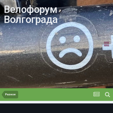
Велофорум
Волгограда
Разное