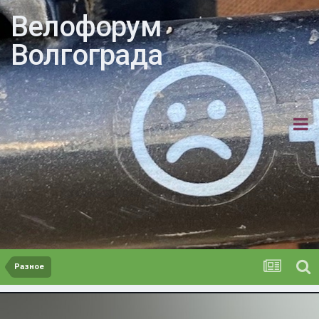
Велофорум
Волгограда
Разное