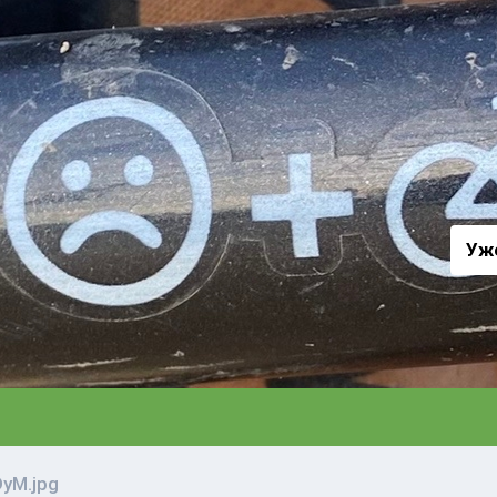
а
Уж
yM.jpg