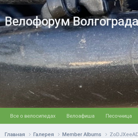
Велофорум Волгоград
Все о велосипедах
Велоафиша
Песочница
Главная
Галерея
Member Albums
ZoDJXeeAD