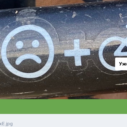
а
Уж
xE.jpg