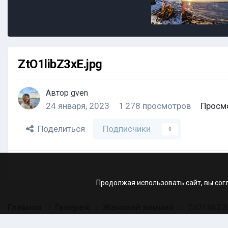
ZtO1libZ3xE.jpg
Автор
gven
24 января, 2023
1 278 просмотров
Просм
Поделиться
Подписчики
0
Продолжая использовать сайт, вы сог
Главная
Галерея
Женский зимний
ZtO1libZ3