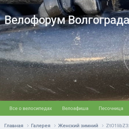
Велофорум Волгоград
Все о велосипедах
Велоафиша
Песочница
Главная
Галерея
Женский зимний
ZtO1libZ3