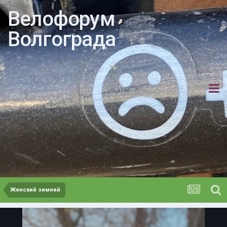
Велофорум
Волгограда
Женский зимний