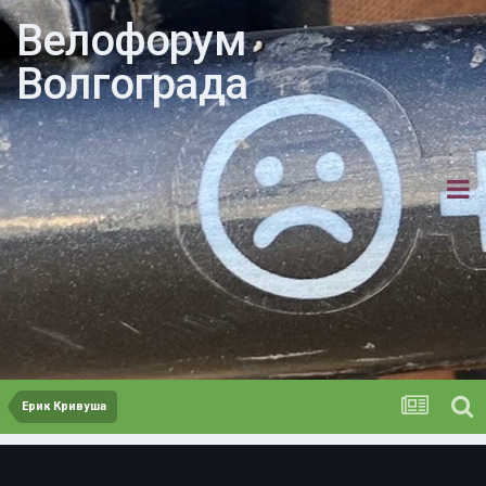
Велофорум
Волгограда
Ерик Кривуша