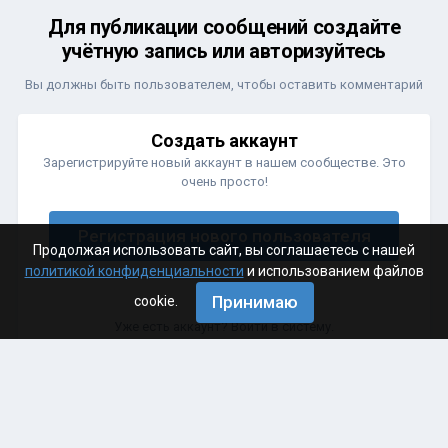
Для публикации сообщений создайте
учётную запись или авторизуйтесь
Вы должны быть пользователем, чтобы оставить комментарий
Создать аккаунт
Зарегистрируйте новый аккаунт в нашем сообществе. Это
очень просто!
Регистрация нового пользователя
Продолжая использовать сайт, вы соглашаетесь с нашей
политикой конфиденциальности
и использованием файлов
Принимаю
cookie.
Войти
Уже есть аккаунт? Войти в систему.
Войти