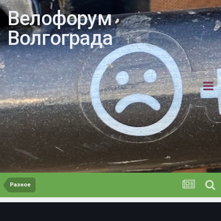
Велофорум
Волгограда
Разное