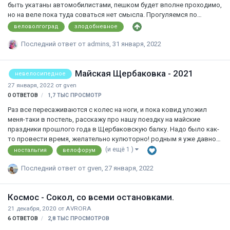
быть укатаны автомобилистами, пешком будет вполне проходимо,
но на веле пока туда соваться нет смысла. Прогуляемся по
зимнему Ангарычу, подышим морозным воздухом, насладимся
веловолгоград
злодобневное
зимними пейзажами, что-нибудь приготовим, погреемся у костра.
От места старта до стоянки в одну сторону 7 км. Место сбора и
Последний ответ от
admins
,
31 января, 2022
старта - кольцо трамвая # 2 «Школа # 36». Предлагаю обсудить
данную тему. Желающие участвовать заявляем о себе, а также о
Майская Щербаковка - 2021
желаемой дате мероприятия. Как это было в прошлом году можно
невелосипедное
посмотреть здесь:
27 января, 2022
от
gven
0
ОТВЕТОВ
1,7 ТЫС
ПРОСМОТР
Раз все пересаживаются с колес на ноги, и пока ковид уложил
меня-таки в постель, расскажу про нашу поездку на майские
праздники прошлого года в Щербаковскую балку. Надо было как-
то провести время, желательно кулюторно! родным я уже давно
проела плешь)) и мы решили двинуть туда. В Щербаковке я уже
(и ещё 1 )
ностальгия
велофорум
как-то была в составе велоэкспедиции) Но погода - ветер, дожди
сильно спутал нам планы..конечно, мы все равно отлично провели
Последний ответ от
gven
,
27 января, 2022
время, а вот посмотреть удалось мало чего. В этот раз мы
поехали на авто, собственно, до самого живописного кемпинга. По
Космос - Сокол, со всеми остановками.
дороге запутались, я забыла один неочевидный поворот, который
и вел на нужное место. Прошлый, велосипедный, раз мы укрылись
21 декабря, 2020
от
AVRORA
в этом кемп…
6
ОТВЕТОВ
2,8 ТЫС
ПРОСМОТРОВ