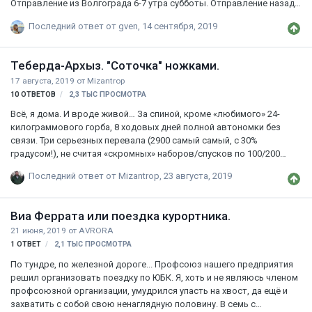
Отправление из Волгограда 6-7 утра субботы. Отправление назад
после церемонии награждения.(около 19-20 воскресенья) Для
Последний ответ от
gven
,
14 сентября, 2019
желающих на месте лагеря будет кухня и аренда спальником и
палаток Стоимость проезда туда-обратно 1000р. Возможен
проезд с велосипедом. Телефон в профиле. Формирование
Теберда-Архыз. "Соточка" ножками.
поездки до 18.00 пятницы. Не упустите возможность отдохнуть в
17 августа, 2019
от
Mizantrop
живописном месте в живописное время!
10
ОТВЕТОВ
2,3 ТЫС
ПРОСМОТРА
Всё, я дома. И вроде живой… За спиной, кроме «любимого» 24-
килограммового горба, 8 ходовых дней полной автономки без
связи. Три серьезных перевала (2900 самый самый, с 30%
градусом!), не считая «скромных» наборов/спусков по 100/200
метров вертикаль – плоскача там нет по определению: горы, и
Последний ответ от
Mizantrop
,
23 августа, 2019
около ста километров пути ( у всех по разному: 97/107). Ну вот,
уцелел… Очень повезло с командой и погодой. Всё опишу
подробно, как только приду в себя, а пока наш финиширующий
Виа Феррата или поездка курортника.
«интернационал»: два инструктора беларуса, три эстонца, один
21 июня, 2019
от
AVRORA
швед, обширнейшая сборная российская «солянка», в которой я
1
ОТВЕТ
2,1 ТЫС
ПРОСМОТРА
самый южный, и три собаки: ретривер красавица Грэйс, боксер
Лёва (мой любимчик, самая ант…
По тундре, по железной дороге... Профсоюз нашего предприятия
решил организовать поездку по ЮБК. Я, хоть и не являюсь членом
профсоюзной организации, умудрился упасть на хвост, да ещё и
захватить с собой свою ненаглядную половину. В семь с