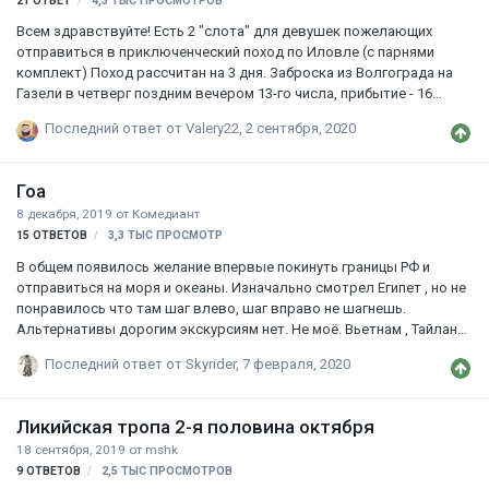
21
ОТВЕТ
4,3 ТЫС
ПРОСМОТРОВ
каждый покупает алкогол…
Всем здравствуйте! Есть 2 "слота" для девушек пожелающих
отправиться в приключенческий поход по Иловле (с парнями
комплект) Поход рассчитан на 3 дня. Заброска из Волгограда на
Газели в четверг поздним вечером 13-го числа, прибытие - 16
числа вечер воскресенья. Команда: 6 байдарок - 12 человек. Поход
Последний ответ от
Valery22
,
2 сентября, 2020
не ради спорта, исключительно ради отдыха. Общий "пробег" 80 км
( 25-30 км/день), т.е. 7-8 часов на воде остальное время купаемся,
загараем, ловим рыбу и т.д. Распорядок: Утром завтрак, в обед-
Гоа
обед, вечером до темноты - стоянка на ночёвку (обычно до 7
8 декабря, 2019
от
Комедиант
вечера): ужин, шашлык, песни у костра, "крокодил", "мафия" и т.д +
15
ОТВЕТОВ
3,3 ТЫС
ПРОСМОТР
бесконечные селфи и фотосессии. Поход не коммер…
В общем появилось желание впервые покинуть границы РФ и
отправиться на моря и океаны. Изначально смотрел Египет , но не
понравилось что там шаг влево, шаг вправо не шагнешь.
Альтернативы дорогим экскурсиям нет. Не моё. Вьетнам , Тайланд,
Филиппины достаточно дорого, пока не по карману Приглянулась
Последний ответ от
Skyrider
,
7 февраля, 2020
Индия Вопрос к спецам. Как находить недорогие билеты на
самолёты. Как это делать? Почему авиаперелёт с Москвы дороже
чем например с Краснодара? Как бронировать отели или лучше
Ликийская тропа 2-я половина октября
дикарём? Какие достопримечательности стоит посетить в Индии?
18 сентября, 2019
от
mshk
Как обезопасить сохранность денег и личных вещей. Хотелось бы
9
ОТВЕТОВ
2,5 ТЫС
ПРОСМОТРОВ
получить парочку дельных советов. На двоих хотелось бы