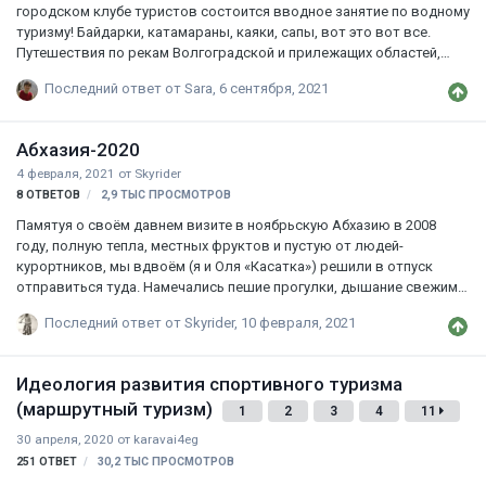
городском клубе туристов состоится вводное занятие по водному
туризму! Байдарки, катамараны, каяки, сапы, вот это вот все.
Путешествия по рекам Волгоградской и прилежащих областей,
категорийные походы, бурная вода, соревнования, игры на воде и
Последний ответ от
Sara
,
6 сентября, 2021
много всякого интересного. Приглашаем всех желающих в школу
начального и базового уровней. Вас ждут скучные (нет!) лекции,
практика, выезды, походы выходного дня и два многодневных
Абхазия-2020
похода (весной и летом). Всех желающих ждем в 18:30 в
4 февраля, 2021
от
Skyrider
помещении клуба по адресу: Академическая, 32 (вход с торца).
8
ОТВЕТОВ
2,9 ТЫС
ПРОСМОТРОВ
Группа школы в ВК: https://vk.com/vgoo_klub_turistov
Памятуя о своём давнем визите в ноябрьскую Абхазию в 2008
году, полную тепла, местных фруктов и пустую от людей-
курортников, мы вдвоём (я и Оля «Касатка») решили в отпуск
отправиться туда. Намечались пешие прогулки, дышание свежим
морским воздухом и посещение местных природных и
Последний ответ от
Skyrider
,
10 февраля, 2021
рукотворных достопримечательностей… ну, в общем, велы не
брали J (в 2008-м я был на велике). Времени была запланирована
неделя + дорога. По желанию Оли, для базирования на местности
Идеология развития спортивного туризма
была выбрана Пицунда. Из Волгограда до Адлера доехали на
(маршрутный туризм)
поезде. Приводя свою спутницу в некоторое нервическое
1
2
3
4
11
замешательство, я не стал заранее планировать, как добраться
30 апреля, 2020
от
karavai4eg
собственно до Абхазии, где поселиться, что ест…
251
ОТВЕТ
30,2 ТЫС
ПРОСМОТРОВ