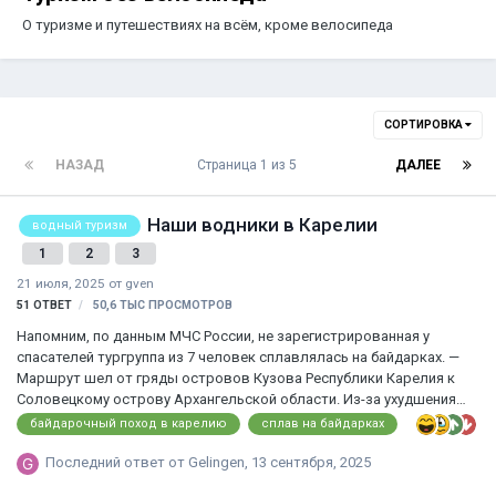
О туризме и путешествиях на всём, кроме велосипеда
СОРТИРОВКА
НАЗАД
Страница 1 из 5
ДАЛЕЕ
Наши водники в Карелии
водный туризм
1
2
3
21 июля, 2025
от
gven
51
ОТВЕТ
50,6 ТЫС
ПРОСМОТРОВ
Напомним, по данным МЧС России, не зарегистрированная у
спасателей тургруппа из 7 человек сплавлялась на байдарках. —
Маршрут шел от гряды островов Кузова Республики Карелия к
Соловецкому острову Архангельской области. Из-за ухудшения
погоды группа решила вернуться, — говорится в сообщении МЧС
байдарочный поход в карелию
сплав на байдарках
России. — Четыре человека на парных байдарках добрались до
разных островов архипелага Кузова. Специалисты МЧС России
Последний ответ от
Gelingen
,
13 сентября, 2025
нашли и эвакуировали двоих человек, еще за двумя направлен