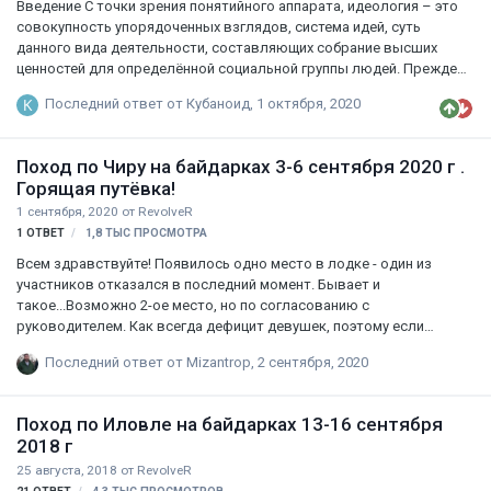
Введение С точки зрения понятийного аппарата, идеология – это
совокупность упорядоченных взглядов, система идей, суть
данного вида деятельности, составляющих собрание высших
ценностей для определённой социальной группы людей. Прежде
чем говорить о идеологии развития спортивного туризма,
Последний ответ от
Кубаноид
,
1 октября, 2020
необходимо классификационно определить его место в туризме
страны и охарактеризовать его черты, возможности, цели и
попытаться оценить это явление в целом. В советское время за
Поход по Чиру на байдарках 3-6 сентября 2020 г .
спортивном туризмом закрепилось такое слово, как
Горящая путёвка!
организованный самодеятельный туризм. При этом соотношение
1 сентября, 2020
от
RevolveR
его с «диким» неорганизованным составляло один к трём. В
1
ОТВЕТ
1,8 ТЫС
ПРОСМОТРА
девяностые годы соотношение изменилась к 1/9. В ну…
Всем здравствуйте! Появилось одно место в лодке - один из
участников отказался в последний момент. Бывает и
такое...Возможно 2-ое место, но по согласованию с
руководителем. Как всегда дефицит девушек, поэтому если
несколько желающих, предпочтение прекрасному полу. Поход
Последний ответ от
Mizantrop
,
2 сентября, 2020
рассчитан на 3 дня. Заброска из Волгограда на Газели в четверг
вечером 3-го числа, прибытие - 6 числа вечер воскресенья.
Команда: 6 байдарок - 12 человек. Поход не коммерческий,
Поход по Иловле на байдарках 13-16 сентября
условно бесплатный. Сбрасываемся по 1500 р на трансфер газель
2018 г
(отвезут на Чир, заберут с Чира, дорого потому что пробег 4 раза
25 августа, 2018
от
RevolveR
по 180 км ) и по 1000 р на еду на 3 суток (суммы примерные). Также