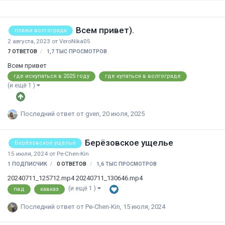
вертолет Ми-8. Судьба троих туристов неизвестна. От Соловецких
островов следует катер МЧС России. Он пойдет по маршруту
туристов для обследования территории. В поисках участвуют 10
Всем привет).
пляжи волгограда
специалистов и 3 единиц…
2 августа, 2023
от
VeroNika05
7
ОТВЕТОВ
1,7 ТЫС
ПРОСМОТРОВ
Всем привет
где искупаться в 2025 году
где купаться в волгограде
(и ещё 1 )
Последний ответ от
gven
,
20 июля, 2025
Берёзовское ущелье
Берёзовское ущелье
15 июля, 2024
от
Pe-Chen-Kin
1 ПОДПИСЧИК
0
ОТВЕТОВ
1,6 ТЫС
ПРОСМОТРОВ
20240711_125712.mp4 20240711_130646.mp4
(и ещё 1 )
пвд
кавказ
Последний ответ от
Pe-Chen-Kin
,
15 июля, 2024