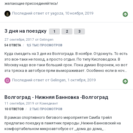
уложитьс в 80к на 4-5-6 д…
желающие присоединяйтесь!
Последний ответ от
yagoza
,
10 ноября, 2019
3 дня на поездку
1
2
3
27 сентября, 2017
от
Gelingen
54
ОТВЕТА
9,5 ТЫС
ПРОСМОТРОВ
Куда съездить на 3 дня из Волгограда. В ноябре. Отдохнуть. То есть
это все-таки не поход, а просто отдых. По типу Кисловодска. В
Москву надо все-таки больший срок. Пока думаю Воронеж, но вот
эта тряска в автобусе прям вымораживает. Особенно если в ночь
ехать.
Последний ответ от
Gelingen
,
1 октября, 2019
Волгоград - Нижняя Банновка -Волгоград
11 сентября, 2019
от
Комедиант
10
ОТВЕТОВ
2 ТЫС
ПРОСМОТРОВ
В рамках спортивного бегового мероприятия Самба трейл
предлагаю поездку в памятник природы ,Нижне-Банновский на
комфортабельном микроавтобусе от ,,дома до дома,, .