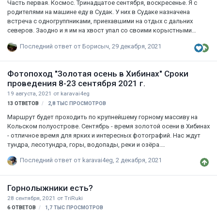
Часть первая. Космос. Тринадцатое сентября, воскресенье. Я с
родителями на машине еду в Судак. У них в Судаке назначена
встреча с одногруппниками, приехавшими на отдых с дальних
северов. Заодно и я им на хвост упал со своими корыстными
интересами. Ещё в июле, когда мы были в Новом Свете, я хотел
Последний ответ от
Борисыч
,
29 декабря, 2021
сходить в очень живописные места за Царским пляжем, но не
сложилось ни по времени, ни по возможностям. А теперь мы
снова катим в Восточный Крым, наблюдая зарождающуюся зарю.
Фотопоход "Золотая осень в Хибинах" Сроки
В Судак прибыли в восемь тридцать. Родители покатили дальше, а
проведения 8-23 сентября 2021 г.
я остался на въезде в город, на автостанции. Отсюда ходит
19 августа, 2021
от
karavai4eg
рейсовый автобус №5 на Новый Свет. Повезло, сел на автобус че…
13
ОТВЕТОВ
2,8 ТЫС
ПРОСМОТРОВ
Маршрут будет проходить по крупнейшему горному массиву на
Кольском полуострове. Сентябрь - время золотой осени в Хибинах
- отличное время для ярких и интересных фотографий. Нас ждут
тундра, лесотундра, горы, водопады, реки и озёра.
Предполагаются днёвки в живописных местах, выходы на
Последний ответ от
karavai4eg
,
2 декабря, 2021
видовые точки для съемки масштабных пейзажей. Посетим и
увидим озеро Большая Имандра, ущелье Аку-Аку, ущелье Крест,
Полигональные озёра, водопад на реке Рисйок, долину реки Малая
Горнолыжники есть?
Белая, Молибденовый рудник и столетнюю паровую машину. В это
28 сентября, 2021
от
TriRuki
время года есть вероятность увидеть и сфотографировать
6
ОТВЕТОВ
1,7 ТЫС
ПРОСМОТРОВ
Северное сияние. Подробнее здесь https://vk.com/id83652720