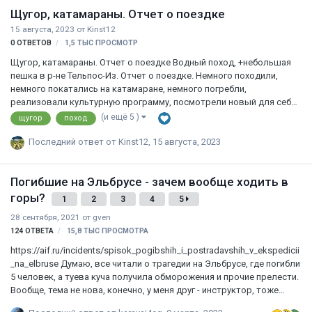
Щугор, катамараны. Отчет о поездке
15 августа, 2023
от
Kinst12
0
ОТВЕТОВ
1,5 ТЫС
ПРОСМОТР
Щугор, катамараны. Отчет о поездке Водный поход, +небольшая
пешка в р-не Тельпос-Из. Отчет о поездке. Немного походили,
немного покатались на катамаране, немного погребли,
реализовали культурную программу, посмотрели новый для себя
район Северного Урала. Использовали катамаран с
(и ещё 5 )
щугор
поход
полиэтиленовыми баллонами. Малый вес, дешево и эффективно.
Рама растёт на месте, естественно. Хороший вариант для
Последний ответ от
Kinst12
,
15 августа, 2023
несложных речек Отчет о походе, фото Всем рекомендуем для
ознакомления щугор, поход, урал, катамаран, северный урал,
Погибшие на Эльбрусе - зачем вообще ходить в
тельпос-из, тельпосиз, туризм, отчет, вуктыл, печора, югыд-ва,
восхождение,
горы?
1
2
3
4
5
28 сентября, 2021
от
gven
124
ОТВЕТА
15,8 ТЫС
ПРОСМОТРА
https://aif.ru/incidents/spisok_pogibshih_i_postradavshih_v_ekspedicii
_na_elbruse Думаю, все читали о трагедии на Эльбрусе, где погибли
5 человек, а туева куча получила обморожения и прочие прелести.
Вообще, тема не нова, конечно, у меня друг - инструктор, тоже
водил людей на Эльбрус. Считает, что в данном случае косяк