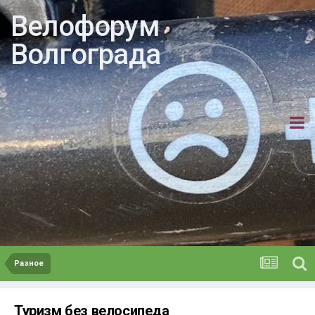
Велофорум
Волгограда
Разное
Туризм без велосипеда