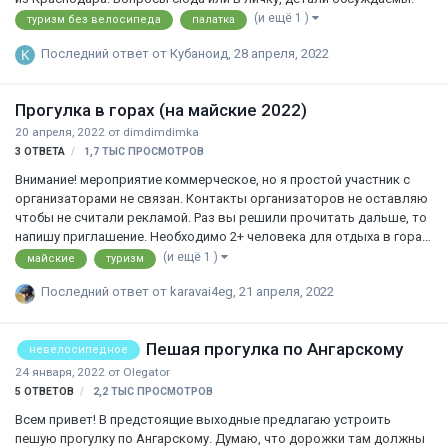
(и ещё 1 )
туризм без велосипеда
палатка
Последний ответ от
Кубаноид
,
28 апреля, 2022
Прогулка в горах (на майские 2022)
20 апреля, 2022
от
dimdimdimka
3
ОТВЕТА
1,7 ТЫС
ПРОСМОТРОВ
Внимание! мероприятие коммерческое, но я простой участник с
организаторами не связан. Контакты организаторов не оставляю
чтобы не считали рекламой. Раз вы решили прочитать дальше, то
напишу приглашение. Необходимо 2+ человека для отдыха в горах
на 1-е майские или после 12-го, вполне можно с детьми.
(и ещё 1 )
майские
туризм
Мероприятие на 4 дня. Ежедневные пешие выходы 2-10 км без
Последний ответ от
karavai4eg
,
21 апреля, 2022
рюкзаков, проживание в помещениях. В программе выход на
хребет, панорамные виды, водопады, пещера и спа-центр (везде с
сопровождением инструктора). Цена с питанием 12000р, без
Пешая прогулка по Ангарскому
питания 8000р с человека. Территориально Краснодарский край
невелосипедное
мостовской район. Нас 2 человека желающих, но минимальная
24 января, 2022
от
Olegator
группа …
5
ОТВЕТОВ
2,2 ТЫС
ПРОСМОТРОВ
Всем привет! В предстоящие выходные предлагаю устроить
пешую прогулку по Ангарскому. Думаю, что дорожки там должны