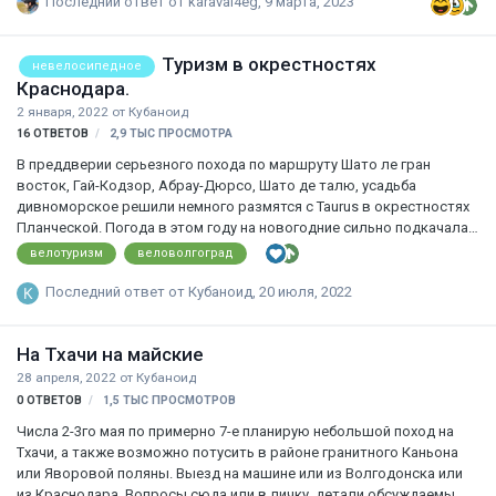
Последний ответ от
karavai4eg
,
9 марта, 2023
полностью на гиде (не просчитал погоду, физподготовку людей и
так далее), но не суть..Мне попадалась эта новость в разных
источниках, и больше всего удивили комменты Большая часть из
Туризм в окрестностях
невелосипедное
них была такого содержания - какого вообще куда-то переться???
Краснодара.
зачем вы подвергаете свои жизни опасности? кому эти горы
2 января, 2022
от
Кубаноид
вообще нужны???) Вишенкой на торте стала статья на Пик…
16
ОТВЕТОВ
2,9 ТЫС
ПРОСМОТРА
В преддверии серьезного похода по маршруту Шато ле гран
восток, Гай-Кодзор, Абрау-Дюрсо, Шато де талю, усадьба
дивноморское решили немного размятся с Taurus в окрестностях
Планческой. Погода в этом году на новогодние сильно подкачала.
Холод стоит дикий и вопреки обычным праздничным январским
велотуризм
веловолгоград
+17-19 едва доходит до 10. Впрочем ,чему удивляться: когда Макс
приезжает хорошей погоды не бывает. То что он сел в поезд:
Последний ответ от
Кубаноид
,
20 июля, 2022
стало понятно уже накануне - пошел ливень. Но праздники мы ,к
сожалению,не выбираем (как и много чего в последнее время) и
На Тхачи на майские
вместо теплой августовской недельки выходных, которую бы
выбрал любой разумный человек имеем то что имеем. Потому для
28 апреля, 2022
от
Кубаноид
разминки был выбран лег…
0
ОТВЕТОВ
1,5 ТЫС
ПРОСМОТРОВ
Числа 2-3го мая по примерно 7-е планирую небольшой поход на
Тхачи, а также возможно потусить в районе гранитного Каньона
или Яворовой поляны. Выезд на машине или из Волгодонска или
из Краснодара. Вопросы сюда или в личку, детали обсуждаемы.