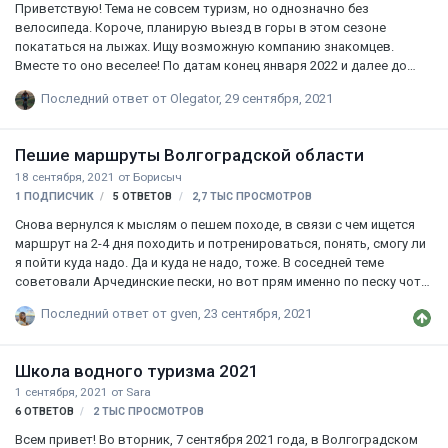
Приветствую! Тема не совсем туризм, но однозначно без
велосипеда. Короче, планирую выезд в горы в этом сезоне
покататься на лыжах. Ищу возможную компанию знакомцев.
Вместе то оно веселее! По датам конец января 2022 и далее до
марта.
Последний ответ от
Olegator
,
29 сентября, 2021
Пешие маршруты Волгоградской области
18 сентября, 2021
от
Борисыч
1 ПОДПИСЧИК
5
ОТВЕТОВ
2,7 ТЫС
ПРОСМОТРОВ
Снова вернулся к мыслям о пешем походе, в связи с чем ищется
маршрут на 2-4 дня походить и потренироваться, понять, смогу ли
я пойти куда надо. Да и куда не надо, тоже. В соседней теме
советовали Арчединские пески, но вот прям именно по песку чот
как-то не очень охота мыкаться. Дело даже не в том, что мне
Последний ответ от
gven
,
23 сентября, 2021
впадлу по нём ходить, я просто ненавижу песок, песочные пляжи и
вообще песчаный ландшафт. Эти пейзажи наполняют меня
унынием. Хотя если он лишь эпизодически и не занимает половину
Школа водного туризма 2021
маршрута, то почему бы и нет. Тренировка планируется теперь уже
1 сентября, 2021
от
Sara
на будущий год, на вторую половину апреля — начало мая. При
6
ОТВЕТОВ
2 ТЫС
ПРОСМОТРОВ
этом ещё хотелось бы максимального, насколько это конечно
возможн…
Всем привет! Во вторник, 7 сентября 2021 года, в Волгоградском