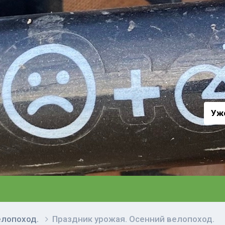
а
Уж
елопоход.
Праздник урожая. Осенний велопоход.