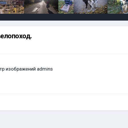
велопоход.
тр изображений admins