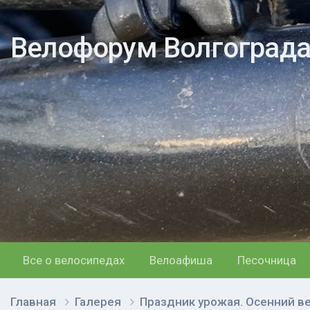
Велофорум Волгоград
Все о велосипедах
Велоафиша
Песочница
Главная
Галерея
Праздник урожая. Осенний в