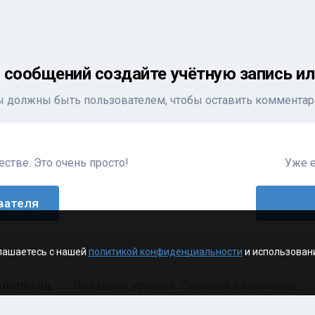
 сообщений создайте учётную запись ил
ы должны быть пользователем, чтобы оставить комментар
стве. Это очень просто!
Уже е
вателя
лашаетесь с нашей
политикой конфиденциальности
и использован
елопоход.
Праздник урожая. Осенний велопоход.