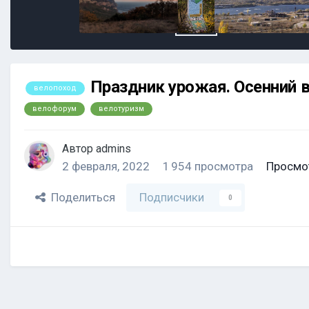
Праздник урожая. Осенний 
велопоход
велофорум
велотуризм
Автор
admins
2 февраля, 2022
1 954 просмотра
Просмо
Поделиться
Подписчики
0