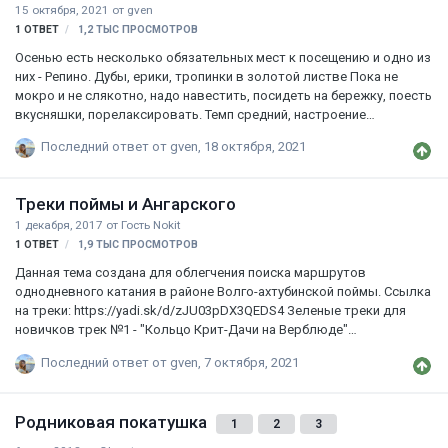
15 октября, 2021
от
gven
1
ОТВЕТ
1,2 ТЫС
ПРОСМОТРОВ
Осенью есть несколько обязательных мест к посещению и одно из
них - Репино. Дубы, ерики, тропинки в золотой листве Пока не
мокро и не слякотно, надо навестить, посидеть на бережку, поесть
вкусняшки, порелаксировать. Темп средний, настроение
созерцательное, велосипеды исправные. Место стоянки пока
Последний ответ от
gven
,
18 октября, 2021
неизвестно, но точно будет красивое) Впрочем, осенью там
красивое все. Пишите, звоните, сообщайте любым способом, кто
хочет и может составить компанию. Воскрсенье, 17 октября, 10
Треки поймы и Ангарского
утра.
1 декабря, 2017
от Гость Nokit
1
ОТВЕТ
1,9 ТЫС
ПРОСМОТРОВ
Данная тема создана для облегчения поиска маршрутов
однодневного катания в районе Волго-ахтубинской поймы. Ссылка
на треки: https://yadi.sk/d/zJU03pDX3QEDS4 Зеленые треки для
новичков трек №1 - "Кольцо Крит-Дачи на Верблюде"
Протяженность: 18км от Бобров и обратно Доступность: только в
Последний ответ от
gven
,
7 октября, 2021
низкую воду, труднодоступен во влажную погоду и зимой
Ключевые точки: Бобры - пересечение высоковольтных ЛЭП -
заброшенная турбаза - дачи на оз.Денежное - дачи на оз.Ножницы -
Родниковая покатушка
Бобры Ссылка на трек: http://www.gpsies.com/map.do?
1
2
3
fileId=crqrqclndsjauwvz Описание: От Бобров едем по главной