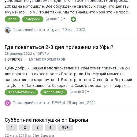
условная, но узнаваемая. Для того, чтобы нарисовать он проехал
200 км на мотоцикле. Все обсуждение свелось к тому, что делать
ему нечего. Но мы то не такие. Мы то знаем, что коза это не просто
так. Посидел я 15 минут за я-х картами и нарисовал абстрактную
(и ещё 1 )
Коза
рисунки
куказябру. Сейчас проехал. Вы знаете, есть какой-то азарт.
Чувствуешь себя творцом Рисунок, конечно не ахти. Больше на
Последний ответ от
gven
,
19 мая, 2022
чертеж кривого радиатора смахивает. Вдруг кто поддержит. Я бы
и по чужому маршруту проехался. Такое себе раскрашивание по
Где покататься 2-3 дня приезжим из Уфы?
номерам получилось бы. Хотел сначала букву Ж нарисовать.
Оказалось, что улицы не симметричны, и пробег…
28 апреля, 2022
от
DPVPol
5
ОТВЕТОВ
1,5 ТЫС
ПРОСМОТРОВ
День добрый! Семья велолюбителей из Уфы хочет приехать на 2-3
дня покатать в окрестностях Волгограда. На текущий момент я
рассматриваю маршруты - 1. Волгоград - пос. Степной - х. Вертячий
- р. Дон - х. Паньшино - р. Сакарка - с. Самофаловка - р. п. Гумрак -
Волгоград. Автомобиль можно оставить на парковке напротив
(и ещё 3 )
велопокатушки
велосипед
аэропорта за 200 руб. в сутки. 2. Волгоград - Краснослободск -
Последний ответ от
DPVPol
,
28 апреля, 2022
Закутский - Клетский - Кривуши - Репино - Лещевский заказник -
Громки - Краснослободск - Волгоград. В этом варианте
автомобиль оставляем на любой парковке около волгоградского
Субботние покатушки от Европы
моста. 1-2 ночи планируются в палатках. Не бейте сильно за
короткие маршруты на 2-3 дня. Мы совсем любители…
1
2
3
4
95
22 мая, 2015
от
Che_Guevara