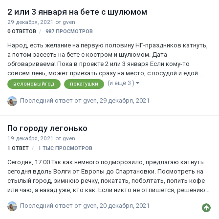
Новогодние атрибуты приветствуются! Связь - в ЛС и по телефону
2 или 3 января на бете с шулюмом
8-906-400-88-28. Будет замечательно, если в комментах заранее
29 декабря, 2021
от
gven
отпишетесь о своём намерении присутствовать. Начнём Новый
0
ОТВЕТОВ
987
ПРОСМОТРОВ
Год активно!
Народ, есть желание на первую половину НГ-праздников катнуть,
а потом засесть на бете с костром и шулюмом. Дата
обговариваема! Пока в проекте 2 или 3 января Если кому-то
совсем лень, может приехать сразу на место, с посудой и едой.
Сейчас хотелось бы понять, есть ли желающие. Пишите в личку или
(и ещё 3 )
велоновыйгод
покатушки
сюда. Вот, как это было в 18-м году: (Аккуратно, видео содержит
Последний ответ от
gven
,
29 декабря, 2021
матоподобные слова, за которые в свое время на форуме было
получено предупреждение) Уберите детей и слабонервных от
экрана)
По городу легонько
19 декабря, 2021
от
gven
1
ОТВЕТ
1 ТЫС
ПРОСМОТРОВ
Сегодня, 17:00 Так как немного подморозило, предлагаю катнуть
сегодня вдоль Волги от Европы до Спартановки. Посмотреть на
стылый город, зимнюю речку, покатать, поболтать, попить кофе
или чаю, а назад уже, кто как. Если никто не отпишется, решению
не изменю, но изменю маршрут) Желающим просьба писать в
Последний ответ от
gven
,
20 декабря, 2021
личку или сюда!