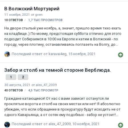
В Волжский Мортуарий
11 ноября, 2021
от
gven
10
ОТВЕТОВ
1,7 ТЫС
ПРОСМОТРОВ
На дворе стылый уже ноябрь, а, значит, пришло время тихо ехать
на кладбище..) По-моему, предстоящая суббота отлично для этого
подходит Собираемся в 10:00 на Европе и катим в Волжский - по
городу, через плотину, останавливаясь поглазеть на Волгу, до
Мортуария. Побродим по живописным руинам, пообедаем на не
Последний ответ от
karavai4eg
,
15 ноября, 2021
менее живописном берегу Ахтубы и уже грунтами двинем на
фестиваль "Оранжевый верблюд" - пить и угощать друг друга
глинтвейном. Далее без плана и комментариев! Пишите, кто
Забор и столб на темной стороне Верблюда.
может, хочет, жаждет составить компанию - сюда или в личку.
1
2
30 августа, 2021
от
alex_47_2009
40
ОТВЕТОВ
4,5 ТЫС
ПРОСМОТР
Граждане катающиеся! От нас с вами зависит останутся ли
проклятые ворота и столб на своих местах или нет! Я абсолютно
убежден, что если обращение в прокуратуру будут исходить не от
одного Каварьянца, а от сотен ему подобных - забор не устоит!
Присоединяйтесь, господа, присоединяйтесь! proc.pdf
Последний ответ от
alex_47_2009
,
10 ноября, 2021