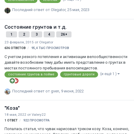
нам по ходу движения, предварительно согласовав место встречи
Последний ответ от
Olegator
,
25 мая, 2023
с ведущим. С собой берем чай/кофе/перекус на день, питьевую
воду, репелленты от комара/мошки, деньги. По пути будут
магазины и родники. По пути мы посетим: родник "Серебряный" на
Состояние грунтов и т.д.
Горной поляне, родник Барыня, Шёнбруннский родник в
Краснорамейском районе и возможно что-то еще. Стоянка
1
2
3
4
26
планируется около живо…
23 февраля, 2015
от
Olegator
636
ОТВЕТОВ
95,4 ТЫС
ПРОСМОТРОВ
С учетом резкого потепления и активизации велообщественности
давайте возобновим тему дабы иметь представление о грунтах в
местах постоянного пребывания велосипедистов.
(и ещё 1 )
состояние грунтов в пойме
грунтовые дороги
Последний ответ от
gven
,
9 июня, 2022
"Коза"
18 мая, 2022
от
Valery22
1
ОТВЕТ
922
ПРОСМОТРА
Попалась статья, что чувак нарисовал треком козу. Коза, конечно,