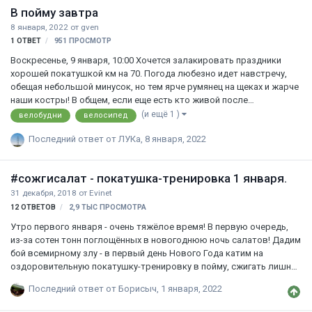
В пойму завтра
поучаствовать должен быть готов терпеть мой хреновый
характер и мои требования. Эта шапка темы будет закреплена и
8 января, 2022
от
gven
будет обновляться, по мере необходимости. Соз…
1
ОТВЕТ
951
ПРОСМОТР
Воскресенье, 9 января, 10:00 Хочется залакировать праздники
хорошей покатушкой км на 70. Погода любезно идет навстречу,
обещая небольшой минусок, но тем ярче румянец на щеках и жарче
наши костры! В общем, если еще есть кто живой после
праздничных возлияний, приглашаю. Темп умеренный,
(и ещё 1 )
велобудни
велосипед
рассчитывайте силы и резину. Думаю, на летних покрышках
Последний ответ от
ЛУКа
,
8 января, 2022
придется туго и скользко) На стоянке костер, чай, маршмеллоу,
болтовня.. Назад не поздно, но радостно) С собой все, чтобы не
замерзнуть и поддержать силы. Угощу вином. Заявки сюда или в
#сожгисалат - покатушка-тренировка 1 января.
личку! Поедем примерно сюда (это рарзвалившаяся дамба, не
знаю, починили ли ее)
31 декабря, 2018
от
Evinet
12
ОТВЕТОВ
2,9 ТЫС
ПРОСМОТРА
Утро первого января - очень тяжёлое время! В первую очередь,
из-за сотен тонн поглощённых в новогоднюю ночь салатов! Дадим
бой всемирному злу - в первый день Нового Года катим на
оздоровительную покатушку-тренировку в пойму, сжигать лишние
калории! Ехать будем не быстро, но и без халтуры, иначе битва
Последний ответ от
Борисыч
,
1 января, 2022
будет проиграна)) Стартуем от ТРЦ Европа в 10:00, не опаздываем -
никто не хочет превратиться в снеговика во время ожидания!