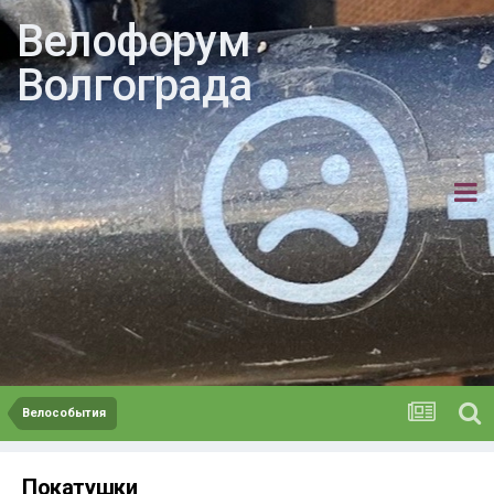
Велофорум
Волгограда
Велособытия
Покатушки