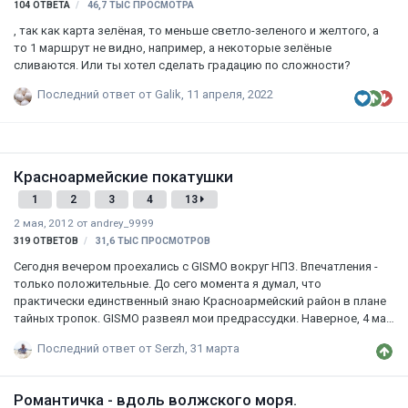
104
ОТВЕТА
46,7 ТЫС
ПРОСМОТРА
, так как карта зелёная, то меньше светло-зеленого и желтого, а
то 1 маршрут не видно, например, а некоторые зелёные
сливаются. Или ты хотел сделать градацию по сложности?
Последний ответ от
Galik
,
11 апреля, 2022
Красноармейские покатушки
1
2
3
4
13
2 мая, 2012
от
andrey_9999
319
ОТВЕТОВ
31,6 ТЫС
ПРОСМОТРОВ
Сегодня вечером проехались с GISMO вокруг НПЗ. Впечатления -
только положительные. До сего момента я думал, что
практически единственный знаю Красноармейский район в плане
тайных тропок. GISMO развеял мои предрассудки. Наверное, 4 мая
будет новая вечерняя покатушка, кто готов? Если соберетесь
Последний ответ от
Serzh
,
31 марта
завтра, то я скорее всего не смогу.
Романтичка - вдоль волжского моря.