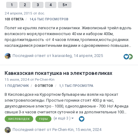
1
2
3
4
5
24 апреля, 2015
от
doc.
103
ОТВЕТА
14,6 ТЫС
ПРОСМОТРОВ
Полет не крылях легкости и романтики. Живописный трейл вдоль
волжского моря,протяженностью 40 км и набором 400м,
продолжитедьность -от 4 часов пляжи,тропинки,мосты,родники.
наслаждаемся романтичными видами и одновременно повышаем
уровень владения байком. выезд-вс,26 апреля 12.00. от танка у трк
Последний ответ от
karavai4eg
,
14 апреля, 2025
диамант.
Кавказская покатушка на электровеликах
15 июля, 2024
от
Pe-Chen-Kin
1 ПОДПИСЧИК
0
ОТВЕТОВ
1,1 ТЫС
ПРОСМОТРА
В Кисловодске на Курортном бульваре мы взяли на прокат
электровелосипеды. Простые горники стоят 400 р в час,
двухподвесные электро - 1000, одноподвесные - 700. Но! Аренда
свыше 3-х часов считается суточной и за дополнительные 100
рублей можно кататься весь день. Поэтому, заплатив по 2200 р.
(и ещё 3 )
кисловодск
горы
мы гоняли по горам и городу почти до вечера. Удовольствие -
колоссальное! Велик прёт на любую гору, ему пофигу горные
Последний ответ от
Pe-Chen-Kin
,
15 июля, 2024
речки, лужи, камни и грязь. Зверь, а не велосипед. Причём,