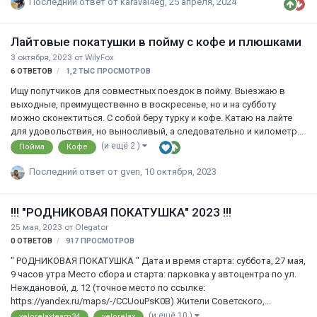
Последний ответ от
karavai4eg
,
25 апреля, 2024
Лайтовые покатушки в пойму с кофе и плюшками
3 октября, 2023
от
WilyFox
6
ОТВЕТОВ
1,2 ТЫС
ПРОСМОТРОВ
Ищу попутчиков для совместных поездок в пойму. Выезжаю в
выходные, преимущественно в воскресенье, но и на субботу
можно сконектиться. С собой беру турку и кофе. Катаю на лайте
для удовольствия, но выносливый, а следовательно и километры
можем преодолеть. Покатушки в уединении это конечно хорошо,
(и ещё 2 )
Пойма
Кофе
сидишь на берегу Волги, пьёшь кофеёк и рефлексируешь, но и
такое приедается. Иногда не хватает интерресного собеседника в
Последний ответ от
gven
,
10 октября, 2023
дороге, с которым можно поразмышлять о беспонтовости ашан-
байка имея под собой Стелс, подразнить местных собак, скрипя
!!! "РОДНИКОВАЯ ПОКАТУШКА" 2023 !!!
ободными тормозами, да и вообще делиться вчепятлениями от
жизни до и после вступления в велосипедизм. Для контактов мой
25 мая, 2023
от
Olegator
ТГ: @xofyls
0
ОТВЕТОВ
917
ПРОСМОТРОВ
" РОДНИКОВАЯ ПОКАТУШКА " Дата и время старта: суббота, 27 мая,
9 часов утра Место сбора и старта: парковка у автоцентра по ул.
Неждановой, д. 12 (точное место по ссылке:
https://yandex.ru/maps/-/CCUouPsK0B) Жители Советского,
Кировского и Красноармейского районов могут присоединится к
(и ещё 10 )
velorelaxteam34
velorelax