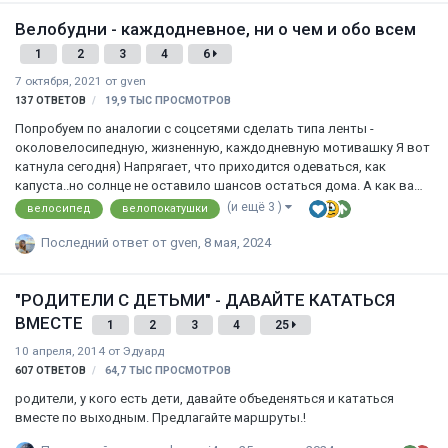
нагрузка на ноги всё-таки присутствует, но она щадящая для
Велобудни - каждодневное, ни о чем и обо всем
суставов. Первым делом мы объехали самый большой в мире
кисловодский парк, поднявшись более, чем на 1000 м. на гору
1
2
3
4
6
Большое Седло. Затем, спус…
7 октября, 2021
от
gven
137
ОТВЕТОВ
19,9 ТЫС
ПРОСМОТРОВ
Попробуем по аналогии с соцсетями сделать типа ленты -
околовелосипедную, жизненную, каждодневную мотивашку Я вот
катнула сегодня) Напрягает, что приходится одеваться, как
капуста..но солнце не оставило шансов остаться дома. А как ваше
утро?
(и ещё 3 )
велосипед
велопокатушки
Последний ответ от
gven
,
8 мая, 2024
"РОДИТЕЛИ С ДЕТЬМИ" - ДАВАЙТЕ КАТАТЬСЯ
ВМЕСТЕ
1
2
3
4
25
10 апреля, 2014
от
Эдуард
607
ОТВЕТОВ
64,7 ТЫС
ПРОСМОТРОВ
родители, у кого есть дети, давайте объеденяться и кататься
вместе по выходным. Предлагайте маршруты.!