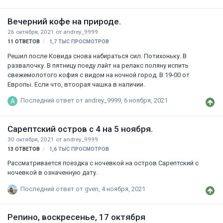
Вечерний кофе на природе.
26 октября, 2021
от
andrey_9999
11
ОТВЕТОВ
1,7 ТЫС
ПРОСМОТРОВ
Решил после Ковида снова набираться сил. Потихоньку. В
развалочку. В пятницу поеду лайт на релакс поляну испить
свежемолотого кофия с видом на ночной город. В 19-00 от
Европы. Если что, втоорая чашка в наличии.
Последний ответ от
andrey_9999
,
6 ноября, 2021
Сарептский остров с 4 на 5 ноября.
30 октября, 2021
от
andrey_9999
13
ОТВЕТОВ
1,6 ТЫС
ПРОСМОТРОВ
Рассматривается поездка с ночевкой на остров Сарептский с
ночевкой в означенную дату.
Последний ответ от
gven
,
4 ноября, 2021
Репино, воскресенье, 17 октября