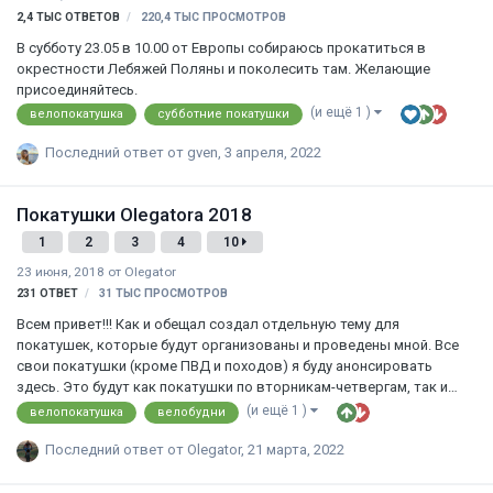
2,4 ТЫС
ОТВЕТОВ
220,4 ТЫС
ПРОСМОТРОВ
В субботу 23.05 в 10.00 от Европы собираюсь прокатиться в
окрестности Лебяжей Поляны и поколесить там. Желающие
присоединяйтесь.
(и ещё 1 )
велопокатушка
субботние покатушки
Последний ответ от
gven
,
3 апреля, 2022
Покатушки Olegatora 2018
1
2
3
4
10
23 июня, 2018
от
Olegator
231
ОТВЕТ
31 ТЫС
ПРОСМОТРОВ
Всем привет!!! Как и обещал создал отдельную тему для
покатушек, которые будут организованы и проведены мной. Все
свои покатушки (кроме ПВД и походов) я буду анонсировать
здесь. Это будут как покатушки по вторникам-четвергам, так и
покатушки по возможности в любой другой день. Здесь будут
(и ещё 1 )
велопокатушка
велобудни
установлены определенные правила участия, требования к
участникам, технике, экипировке итд. В каждом анонсе покатушки
Последний ответ от
Olegator
,
21 марта, 2022
будет расписан ее формат, приблизительный километраж, темп.
Соответственно те, кто соберется зайти в эту тему и