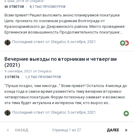
6 мая, 2018
от
Olegator
дороге, выезжаем за поселок, проезжаем мимо песочной насыпи и
65
ОТВЕТОВ
8,7 ТЫС
ПРОСМОТРОВ
за ней берем правее. Далее прямо…
Всем привет! Решил выложить анонс планируемой покатушки.
Цель: проехать по основным родникам Волгограда от
Красноармейского до Дзержинского района. Место проведения:
Ергенинская возвышенность Продолжительность покатушки:
один световой день Дата покатушки: обсуждаемо, но точно один
Последний ответ от
Olegator
,
6 октября, 2021
из выходных дней, возможно 12 или 13 мая, может позже.
Участники: все желающие, которых отпустит мама с Олегатором
Место старта: пересечение 3-й Продольной с Ростовской трассой
Вечерние выезды по вторникам и четвергам
тыц Размещая этот анонс, хочу узнать интересна ли данная
(2021)
покатушка и есть ли желающие? Так что прошу отписываться
9 сентября, 2021
от
Olegator
потенциальных участников об участии, а также о желаемой дате
2
ОТВЕТА
1,2 ТЫС
ПРОСМОТРОВ
проведения. Помимо участия форумчане мог…
"Лучше поздно, чем никогда..." Всем привет! Осталось 4 месяца до
конца года и самое время разместить тему вечерних вторнико-
четверговых покатушек Форум потихоньку оживает и возможно
эта тема будет актуальна и интересна тем, кто вырос из
"песочницы" и хочет кататься подальше и побыстрее. Дни
Последний ответ от
Olegator
,
5 октября, 2021
проведения покатушек: вторник и четверг; Время старта: обычно в
18:45 (если иное время не указано в конкретном анонсе); Время
возвращения: обычно к 22-23 часам (бывает позже, по
НАЗАД
Страница 1 из 27
ДАЛЕЕ
согласованию с участниками); Темп: средний и выше (обычно