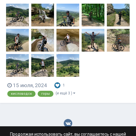
стоят 400 р в час, двухподвесные электро - 1000,
одноподвесные - 700. Но! Аренда свыше 3-х часов
считается суточной и за дополнительные 100
рублей можно кататься весь день. Поэтому,
заплатив по 2200 р. мы гонял...
15 июля, 2024
1
(и ещё 3 )
кисловодск
горы
Продолжая использовать сайт, вы соглашаетесь с нашей