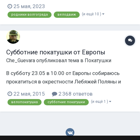
парковка у автоцентра по ул. Неждановой, д. 12
25 мая, 2023
(точное место по ссылке:
(и ещё 10 )
родники волгограда
велодвиж
https://yandex.ru/maps/-/CCUouPsK0B) Жители
Советского, Кировского и Красноармейского
районов могут присоединится к...
Субботние покатушки от Европы
Che_Guevara
опубликовал тема в
Покатушки
В субботу 23.05 в 10.00 от Европы собираюсь
прокатиться в окрестности Лебяжей Поляны и
поколесить там. Желающие присоединяйтесь.
22 мая, 2015
2 368 ответов
(и ещё 1 )
велопокатушка
субботние покатушки