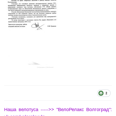
2
Наша велотуса ----->> "ВелоРелакс Волгоград":