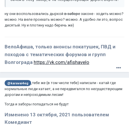
ну они воспользовались дыркой
в заборе
законе - ходить можно?
можно. На веле проехать можно? можно. А удобно ли это, вопрос
десятый. Ну и плотину надо беречь же)
ВелоАфиша, только анонсы покатушек, ПВД и
походов с тематических форумов и групп
Волгограда
https://vk.com/afishavelo
,тебе же (в том числе тебе) написали - катай где
@karavai4eg
нормальные люди катает, а не передвигался по несуществующим
дорогам и непроходимым лесам!
Тогда и заборы попадаться не будут
Изменено
13 октября, 2021
пользователем
Комедиант