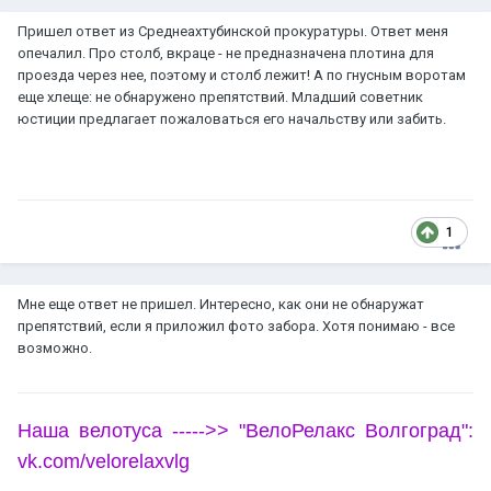
Пришел ответ из Среднеахтубинской прокуратуры. Ответ меня
опечалил. Про столб, вкраце - не предназначена плотина для
проезда через нее, поэтому и столб лежит! А по гнусным воротам
еще хлеще: не обнаружено препятствий. Младший советник
юстиции предлагает пожаловаться его начальству или забить.
1
Мне еще ответ не пришел. Интересно, как они не обнаружат
препятствий, если я приложил фото забора. Хотя понимаю - все
возможно.
Наша велотуса ----->> "ВелоРелакс Волгоград":
vk.com/velorelaxvlg