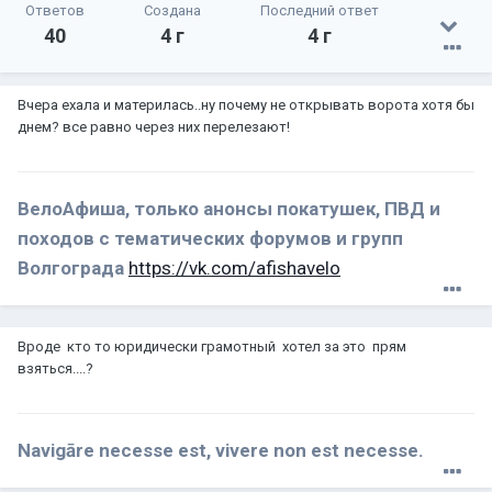
Ответов
Создана
Последний ответ
40
4 г
4 г
Вчера ехала и материлась..ну почему не открывать ворота хотя бы
днем? все равно через них перелезают!
ВелоАфиша, только анонсы покатушек, ПВД и
походов с тематических форумов и групп
Волгограда
https://vk.com/afishavelo
Вроде кто то юридически грамотный хотел за это прям
взяться....?
Navigāre necesse est, vivere non est necesse.