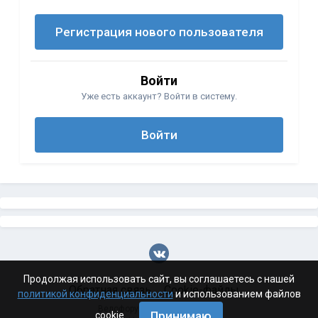
Регистрация нового пользователя
Войти
Уже есть аккаунт? Войти в систему.
Войти
Продолжая использовать сайт, вы соглашаетесь с нашей
Обратная связь
Cookie-файлы
политикой конфиденциальности
и использованием файлов
Велофорум Волгограда - 2026
Принимаю
cookie.