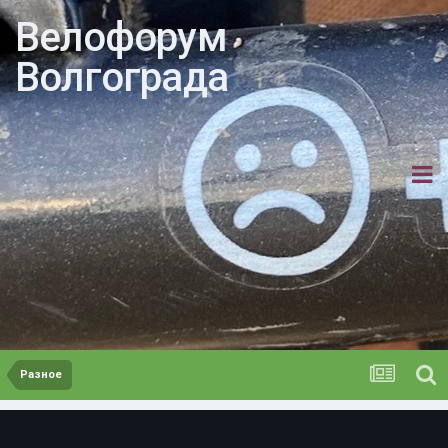
Велофорум
Волгограда
Разное