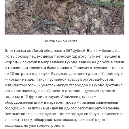
По бумажной карте
Электричка до Лихой обошлась в 367 рублей. Велик – бесплатно.
По высокому пешеходному переходу (другого пути нет) вышел в
«город» и покатил в направлении Гукова. Машин на дороге в связи
с топливным кризисом было немного. Горючку отпускают только
по 20 литров в одни руки. Раздолье для велотуриста! К примеру, я
никогда не видел такой пустынной трассу Волгоград-Ростов.
Извилистый горный участок между Углеродом и Гуково доставил
истинное наслаждение. Справа в стороне – десятиметровый
водопад и 12-фунтовое орудие Аракчеева, слева –
оборудованный пляж в карьере. Гуково – грязный запылённый
городишко. На пути не увидел ни одного работающего магазина.
Все выставлены на продажу. Южнее города свернул на Киселёво
и за ним, в лесу, обнаружил местонахождение ещё одного
водопада, но уже трёхметрового.