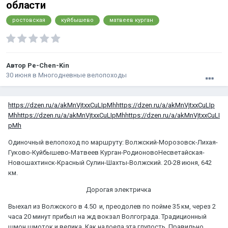
области
ростовская
куйбышево
матвеев курган
Автор
Pe-Chen-Kin
30 июня
в
Многодневные велопоходы
https://dzen.ru/a/akMnVjtxxCuLIpMhhttps://dzen.ru/a/akMnVjtxxCuLIp
Mhhttps://dzen.ru/a/akMnVjtxxCuLIpMhhttps://dzen.ru/a/akMnVjtxxCuLI
pMh
Одиночный велопоход по маршруту: Волжский-Морозовск-Лихая-
Гуково-Куйбышево-Матвеев Курган-РодионовоНесветайская-
Новошахтинск-Красный Сулин-Шахты-Волжский. 20-28 июня, 642
км.
Дорогая электричка
Выехал из Волжского в 4.50 и, преодолев по пойме 35 км, через 2
часа 20 минут прибыл на жд вокзал Волгограда. Традиционный
шмон шмоток и велика. Как надоела эта глупость. Правильно