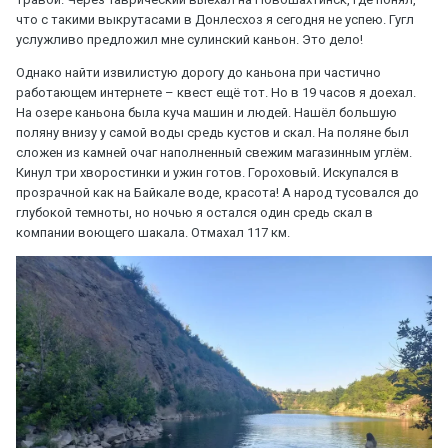
что с такими выкрутасами в Донлесхоз я сегодня не успею. Гугл
услужливо предложил мне сулинский каньон. Это дело!
Однако найти извилистую дорогу до каньона при частично
работающем интернете – квест ещё тот. Но в 19 часов я доехал.
На озере каньона была куча машин и людей. Нашёл большую
поляну внизу у самой воды средь кустов и скал. На поляне был
сложен из камней очаг наполненный свежим магазинным углём.
Кинул три хворостинки и ужин готов. Гороховый. Искупался в
прозрачной как на Байкале воде, красота! А народ тусовался до
глубокой темноты, но ночью я остался один средь скал в
компании воющего шакала. Отмахал 117 км.