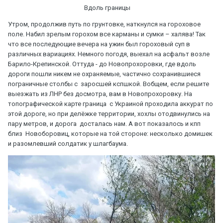
Вдоль границы
Утром, продолжив путь по грунтовке, наткнулся на гороховое
поле. Набил зрелым горохом все карманы и сумки – халява! Так
что все последующие вечера на ужин был гороховый суп в
различных вариациях. Немного погодя, выехал на асфальт возле
Барило-Крепинской. Оттуда - до Новопрохоровки, где вдоль
дороги пошли никем не охраняемые, частично сохранившиеся
пограничные столбы с заросшей кспшкой. Вобщем, если решите
выезжать из ЛНР без досмотра, вам в Новопрохоровку. На
топографической карте граница с Украиной проходила аккурат по
этой дороге, но при делёжке территории, хохлы отодвинулись на
пару метров, и дорога досталась нам. А вот показалось и кпп
близ Новоборовиц, которые на той стороне: несколько домишек
и разомлевший солдатик у шлагбаума.