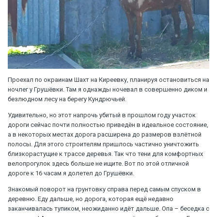
Проехал по окраинам Шахт на Киреевку, планируя остановиться на
ночлег у Грушёвки. Там я однажды ночевал в совершенно диком и
безлюдном лесу на берегу Кундрючьей.
Удивительно, но этот напрочь убитый в прошлом году участок
дороги сейчас почти полностью приведён в идеальное состояние,
а в некоторых местах дорога расширена до размеров взлётной
полосы. Для этого строителям пришлось частично уничтожить
близкорастущие к трассе деревья. Так что тени для комфортных
велопрогулок здесь больше не ищите. Вот по этой отличной
дороге к 16 часам я долетел до Грушёвки.
Знакомый поворот на грунтовку справа перед самым спуском в
деревню. Еду дальше, но дорога, которая ещё недавно
заканчивалась тупиком, неожиданно идёт дальше. Опа – беседка с