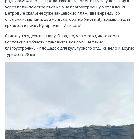
родником! А дорога продолжается и зовёт в глубину леса. Еду и
через полкилометра въезжаю на благоустроенную стоянку. 20-
метровые скалы не хуже зайцевских, пляж, две веранды со
столами и лавками, два мангала, сортир (чистый!), трамплин для
прыжков в речку Кундрючью. И никого!
Отдохнул я здесь на славу. Отрадно, что с каждым годом в
Ростовской области становится всё больше таких
благоустроенных площадок для культурного отдыха вело и других
туристов. 78 км.