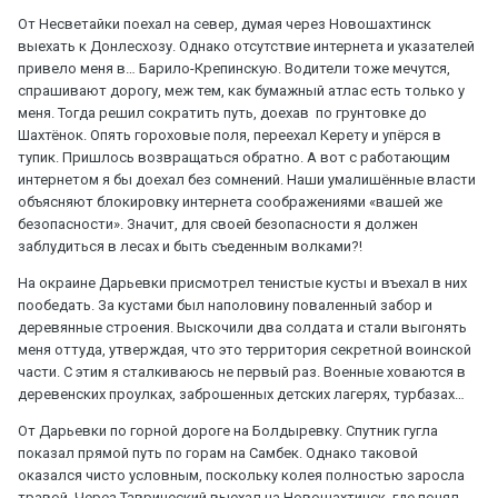
От Несветайки поехал на север, думая через Новошахтинск
выехать к Донлесхозу. Однако отсутствие интернета и указателей
привело меня в… Барило-Крепинскую. Водители тоже мечутся,
спрашивают дорогу, меж тем, как бумажный атлас есть только у
меня. Тогда решил сократить путь, доехав по грунтовке до
Шахтёнок. Опять гороховые поля, переехал Керету и упёрся в
тупик. Пришлось возвращаться обратно. А вот с работающим
интернетом я бы доехал без сомнений. Наши умалишённые власти
объясняют блокировку интернета соображениями «вашей же
безопасности». Значит, для своей безопасности я должен
заблудиться в лесах и быть съеденным волками?!
На окраине Дарьевки присмотрел тенистые кусты и въехал в них
пообедать. За кустами был наполовину поваленный забор и
деревянные строения. Выскочили два солдата и стали выгонять
меня оттуда, утверждая, что это территория секретной воинской
части. С этим я сталкиваюсь не первый раз. Военные ховаются в
деревенских проулках, заброшенных детских лагерях, турбазах…
От Дарьевки по горной дороге на Болдыревку. Спутник гугла
показал прямой путь по горам на Самбек. Однако таковой
оказался чисто условным, поскольку колея полностью заросла
травой. Через Таврический выехал на Новошахтинск, где понял,