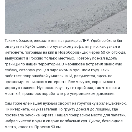
Таким образом, выехал к кпп на границе с ЛНР. Удобнее было бы
рвануть на Куйбышево по луганскому асфальту, но, как узнал в
интернете, погранцы на кпп в Новоборовицах, через 50 км отсюда,
выпускают в Россию только местных. Поэтому поехал вдоль
границы по нашей территории. В Черникове встретил знакомую
собаку, которую угощал пирожком в прошлом году. Так и
работает попрошайкой у магазина. И, разумеется, здесь по-
прежнему нет никакого интернета. Все мечутся, спрашивают
дорогу к границе. Ну поскольку я тут второй раз, так что почти
местный, пришлось поработать регулировщиком движения.
Сам тоже еле нашёл нужный сворот на грунтовку возле Шахтёнок.
Ни интернета, ни указателей! По грунту доехал до лощины, где
протекала речонка Керета. Нашёл прекрасное место для палатки,
набрал чистой воды и сварил колбасный суп. Дикое, безлюдное
место, красота! Проехал 93 км.