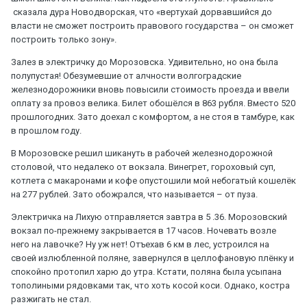
сказала дура Новодворская, что «вертухай дорвавшийся до
власти не сможет построить правового государства – он сможет
построить только зону».
Залез в электричку до Морозовска. Удивительно, но она была
полупустая! Обезумевшие от алчности волгоградские
железнодорожники вновь повысили стоимость проезда и ввели
оплату за провоз велика. Билет обошёлся в 863 рубля. Вместо 520
прошлогодних. Зато доехал с комфортом, а не стоя в тамбуре, как
в прошлом году.
В Морозовске решил шикануть в рабочей железнодорожной
столовой, что недалеко от вокзала. Винегрет, гороховый суп,
котлета с макаронами и кофе опустошили мой небогатый кошелёк
на 277 рублей. Зато обожрался, что называется – от пуза.
Электричка на Лихую отправляется завтра в 5 .36. Морозовский
вокзал по-прежнему закрывается в 17 часов. Ночевать возле
него на лавочке? Ну уж нет! Отъехав 6 км в лес, устроился на
своей излюбленной поляне, завернулся в целлофановую плёнку и
спокойно протопил харю до утра. Кстати, поляна была усыпана
тополиными рядовками так, что хоть косой коси. Однако, костра
разжигать не стал.