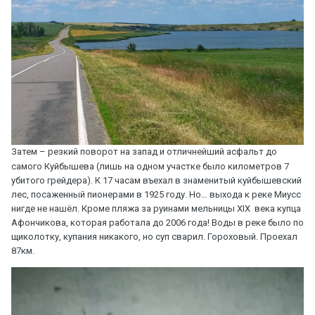
Затем – резкий поворот на запад и отличнейший асфальт до
самого Куйбышева (лишь на одном участке было километров 7
убитого грейдера). К 17 часам въехал в знаменитый куйбышевский
лес, посаженный пионерами в 1925 году. Но… выхода к реке Миусс
нигде не нашёл. Кроме пляжа за руинами мельницы XIX века купца
Афончикова, которая работала до 2006 года! Воды в реке было по
щиколотку, купания никакого, но суп сварил. Гороховый. Проехал
87км.