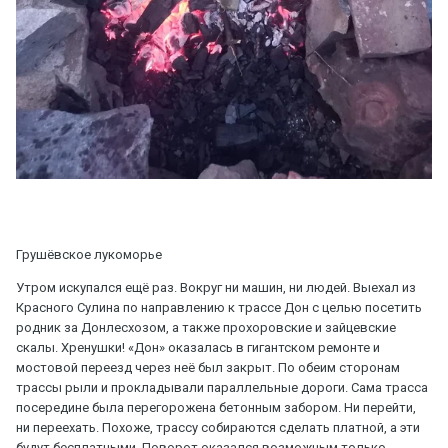
Грушёвское лукоморье
Утром искупался ещё раз. Вокруг ни машин, ни людей. Выехал из
Красного Сулина по направлению к трассе Дон с целью посетить
родник за Донлесхозом, а также прохоровские и зайцевские
скалы. Хренушки! «Дон» оказалась в гигантском ремонте и
мостовой переезд через неё был закрыт. По обеим сторонам
трассы рыли и прокладывали параллельные дороги. Сама трасса
посередине была перегорожена бетонным забором. Ни перейти,
ни переехать. Похоже, трассу собираются сделать платной, а эти
будут бесплатными. Поворот оказался возможным только