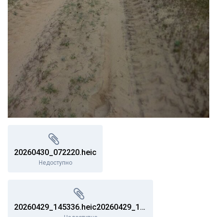
20260430_072220.heic
Недоступно
20260429_145336.heic20260429_145336.heic