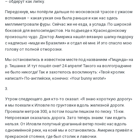
– обдерут как липку.
Передохнув, мы попёрли дальше по московской трассе с ужасом
вспоминая – какая узкая она была раньше и как нас здесь
миллиметровали фуры. Сейчас же не езда, а услада. По широкой
боковой для велосипедистов. На подъезде к Краснодонскому
произошло чудо. Доктор Америка нашёл вязаную шапку-пидорку
с надписью «маде ин Бразилия» и отдал её мне. И это спасло мою
голову от полной отморозки.
Мы остановились в известном месте под названием «Пицунда» на
р. Тишанке. И тут пошёл снег! 24 апреля! Такого на волгоградчине
не было никогда! Так и захотелось воскликнуть: «Твой кролик
написал!» По-английски, конечно: «Your bunny wrote!»
3.
Утром следующего дня кто-то сказал: «Я знаю короткую дорогу»
и мы поехали к Иловле по грунтовке вдоль железной дороги.
Проехали метров 300, а потом пошли пешком по песку. 15 км.
Непроезжая оказалась дорога. Зато теперь знаем: там ездить
нельзя. От Иловли попутный ураганный ветер понёс нас вдоль
одноимённой реки, на коей мы и остановились. Америка привёл к
прекрасной стоянке, где был столик и лавочки.