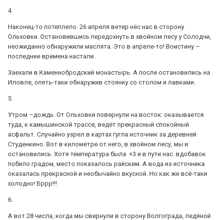
4.
Наконец-то потеплело. 26 апреля ветер нёс нас в сторону
Ольховки. Остановившись передохнуть в хвойном лесу у Солодчи,
неожиданно обнаружили маслята. Это в апреле-то! Воистину –
последние времена настали.
Заехали в Каменнобродский монастырь. А после остановились на
Иловле, опять-таки обнаружив стоянку со столом и лавками.
5.
Утром –дождь. От Ольховки повернули на восток: оказывается
туда, к камышинской трассе, ведёт прекрасный спокойный
асфальт. Случайно узрел в картах гугла источник за деревней
Студенкино. Вот в километре от него, в хвойном лесу, мы и
остановились. Хотя температура была +3 и в пути нас вдобавок
побило градом, место показалось райским. А вода из источника
оказалась прекрасной и необычайно вкусной. Но как же всё-таки
холодно! Бррр!!!
6.
А вот 28 числа, когда мы свернули в сторону Волгограда, ледяной