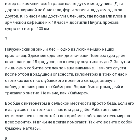
ветер на камышинской трассе начал дуть в морду лица. Да и
дорога шириной не блистала, фуры ревели над ухом одна за
другой. К 15 часам мы достигли Оленьего, где похавали плов в
армянской кафешке и к 19 часам достигли Пичуги, проехав
супротив ветра 103 км.
7.
Пичужинский хвойный лес – одно из любимейших наших
пристанищ. Здесь мы сделали две ночёвки. Температура днём
поднялась до 15 градусов, но к вечеру опустилась до 7. За сутки
лишь одно событие отвлекло наше внимание. Немного спустя
после отбоя воздушной опасности, километрах в трёх от нас и
стольких же от котлубанского военного склада, рванула
заблудившаяся ракета «Хаймерс». Взрыв был агромадный и
тряхануло знатно. Не иначе, как «Хаймерс».
Вообще с интернетом в сельской местности просто беда. Если его
и запускают, то только на час или два днём. Работает лишь
путинская лента новостей в которой мы побеждаем весь мир на
всех фронтах. И впны не всегда помогают. Так что возите с собой
бумажные атласы.
8.