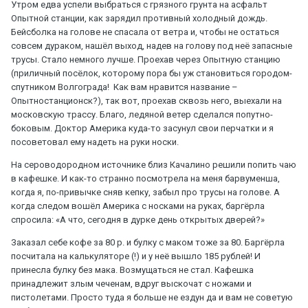
Утром едва успели выбраться с грязного грунта на асфальт
Опытной станции, как зарядил противный холодный дождь.
Бейсболка на голове не спасала от ветра и, чтобы не остаться
совсем дураком, нашёл выход, надев на голову под неё запасные
трусы. Стало немного лучше. Проехав через Опытную станцию
(приличный посёлок, которому пора бы уж становиться городом-
спутником Волгограда! Как вам нравится название –
Опытностанционск?), так вот, проехав сквозь него, выехали на
московскую трассу. Благо, ледяной ветер сделался попутно-
боковым. Доктор Америка куда-то засунул свои перчатки и я
посоветовал ему надеть на руки носки.
На сероводородном источнике близ Качалино решили попить чаю
в кафешке. И как-то странно посмотрела на меня барвуменша,
когда я, по-привычке сняв кепку, забыл про трусы на голове. А
когда следом вошёл Америка с носками на руках, баргёрла
спросила: «А что, сегодня в дурке день открытых дверей?»
Заказал себе кофе за 80 р. и булку с маком тоже за 80. Баргёрла
посчитала на калькуляторе (!) и у неё вышло 185 рублей! И
принесла булку без мака. Возмущаться не стал. Кафешка
принадлежит злым чеченам, вдруг выскочат с ножами и
пистолетами. Просто туда я больше не ездун да и вам не советую