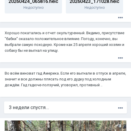
20260424_065816.heic
20260423_171028.heic
Недоступно
Недоступно
Хорошо покатались и отчет окультуренный. Видимо, присутствие
"бабки" оказало положительное влияние. Погоду, конечно, вы
выбрали самую походную. Кроме как 25 апреля хороший хозяин и
собаку бы не выгнал на улицу.
Во всём виноват гад Америка. Если его выгнали в отпуск в апреле,
значит и все должны плясать под его дудку под холодным
дождём. Гад гадюче-ползучий, уговорил, противный ..
3 недели спустя...