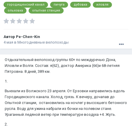
городищенский канал
пичуга
дубовка
иловля
ольховка
опытная станция
Автор
Pe-Chen-Kin
4 мая
в
Многодневные велопоходы
Отдыхательный велопоход группы 60+ по междуречью Дона,
Иловли и Волги. Состав: я(62), доктор Америка (66)и 68-летняя
Пятровна. 8 дней, 389 км.
1.
Выехали из Волжского 23 апреля. От Ерзовки направились вдоль
Городищенского канала. Холод, грязь. К вечеру, дочапав до
Опытной станции, остановились на ночлег у высохшего бетонного
русла. Воду для ужина набрали из бочки на полевом стане.
Ураганный ледяной ветер при температуре воздуха +4. Жуть.
2.