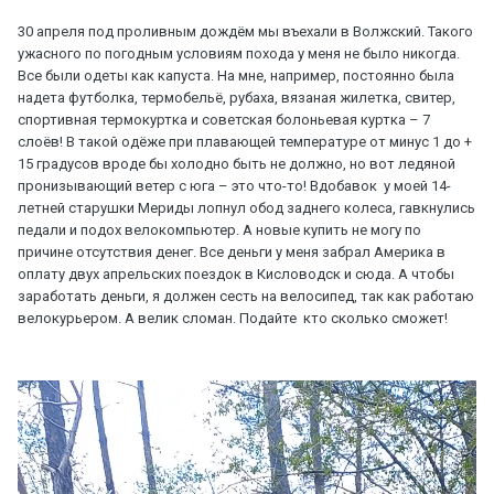
30 апреля под проливным дождём мы въехали в Волжский. Такого
ужасного по погодным условиям похода у меня не было никогда.
Все были одеты как капуста. На мне, например, постоянно была
надета футболка, термобельё, рубаха, вязаная жилетка, свитер,
спортивная термокуртка и советская болоньевая куртка – 7
слоёв! В такой одёже при плавающей температуре от минус 1 до +
15 градусов вроде бы холодно быть не должно, но вот ледяной
пронизывающий ветер с юга – это что-то! Вдобавок у моей 14-
летней старушки Мериды лопнул обод заднего колеса, гавкнулись
педали и подох велокомпьютер. А новые купить не могу по
причине отсутствия денег. Все деньги у меня забрал Америка в
оплату двух апрельских поездок в Кисловодск и сюда. А чтобы
заработать деньги, я должен сесть на велосипед, так как работаю
велокурьером. А велик сломан. Подайте кто сколько сможет!