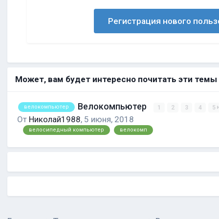
Регистрация нового польз
Может, вам будет интересно почитать эти темы
Велокомпьютер
велокомпьютер
1
2
3
4
5
От
Николай1988
,
5 июня, 2018
велосипедный компьютер
велокомп