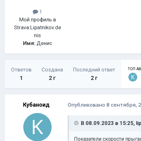
1
Мой профиль в
Strava:
Lipatnikov.de
nis
Имя:
Денис
Ответов
Создана
Последний ответ
ТОП А
1
2 г
2 г
Кубаноид
Опубликовано
8 сентября, 
В 08.09.2023 в 15:25,
li
Показатели скорости прыгаю