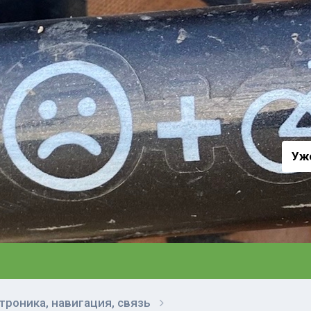
а
Уж
троника, навигация, связь