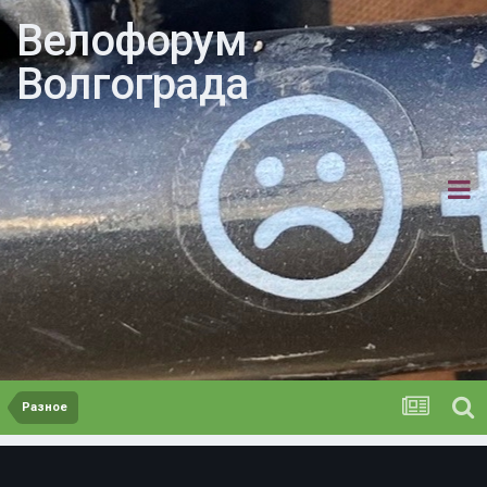
Велофорум
Волгограда
Разное