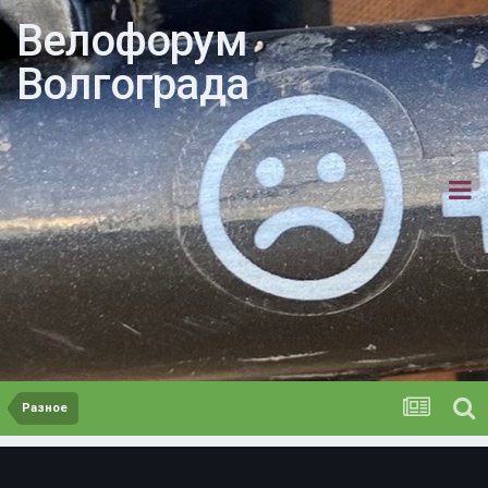
Велофорум
Волгограда
Разное