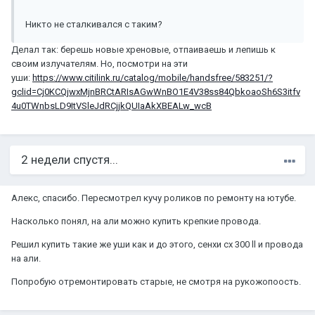
Никто не сталкивался с таким?
Делал так: берешь новые хреновые, отпаиваешь и лепишь к
своим излучателям. Но, посмотри на эти
уши:
https://www.citilink.ru/catalog/mobile/handsfree/583251/?
gclid=Cj0KCQjwxMjnBRCtARIsAGwWnBO1E4V38ss84QbkoaoSh6S3itfv
4u0TWnbsLD9ItVSleJdRCjjkQUIaAkXBEALw_wcB
2 недели спустя...
Алекс, спасибо. Пересмотрел кучу роликов по ремонту на ютубе.
Насколько понял, на али можно купить крепкие провода.
Решил купить такие же уши как и до этого, сенхи сх 300 ll и провода
на али.
Попробую отремонтировать старые, не смотря на рукожопоость.