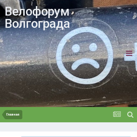
Велофорум
Волгограда
Главная