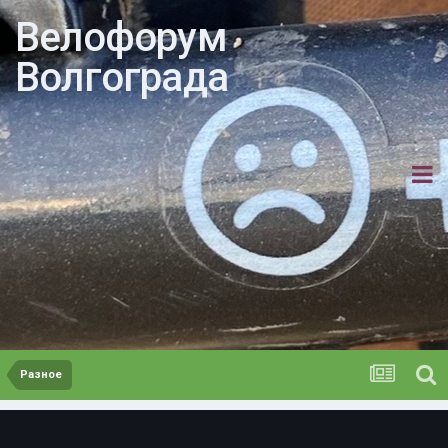
Велофорум
Волгограда
Разное