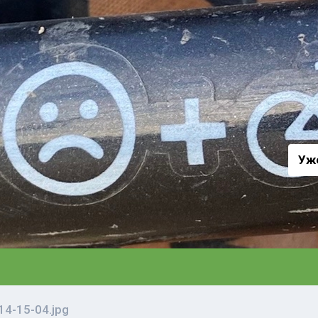
а
Уж
4-15-04.jpg