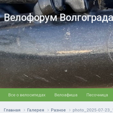
Велофорум Волгоград
Все о велосипедах
Велоафиша
Песочница
Главная
Галерея
Разное
photo_2025-07-23_1