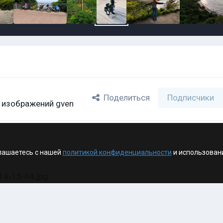
Поделиться
Подписчики
 изображений gven
лашаетесь с нашей
политикой конфиденциальности
и использован
4-15-04.jpg